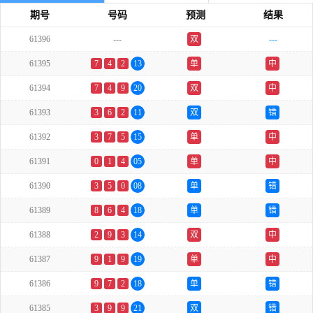
期号
号码
预测
结果
61396
---
双
---
61395
7
4
2
13
单
中
61394
7
4
9
20
双
中
61393
3
6
2
11
双
错
61392
3
7
5
15
单
中
61391
0
1
4
05
单
中
61390
3
5
0
08
单
错
61389
8
6
4
18
单
错
61388
2
9
3
14
双
中
61387
9
1
9
19
单
中
61386
9
7
2
18
单
错
61385
3
9
9
21
双
错