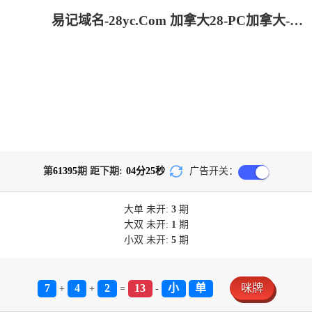
易记域名-28yc.Com 加拿大28-PC加拿大-pc开奖结果预测加拿大|加拿大28开奖结果预测官网|pc走势最新预测_火热研究!
第
61395
期 距下期:
04
分
25
秒
广告开关：
大单
未开:
3
期
大双
未开:
1
期
小双
未开:
5
期
7
4
2
13
小
单
咪牌
+
+
=
-