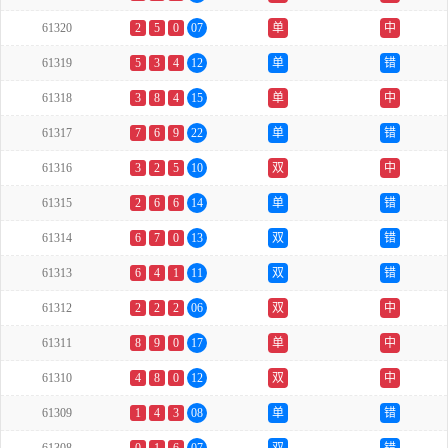
61320
2
5
0
07
单
中
61319
5
3
4
12
单
错
61318
3
8
4
15
单
中
61317
7
6
9
22
单
错
61316
3
2
5
10
双
中
61315
2
6
6
14
单
错
61314
6
7
0
13
双
错
61313
6
4
1
11
双
错
61312
2
2
2
06
双
中
61311
8
9
0
17
单
中
61310
4
8
0
12
双
中
61309
1
4
3
08
单
错