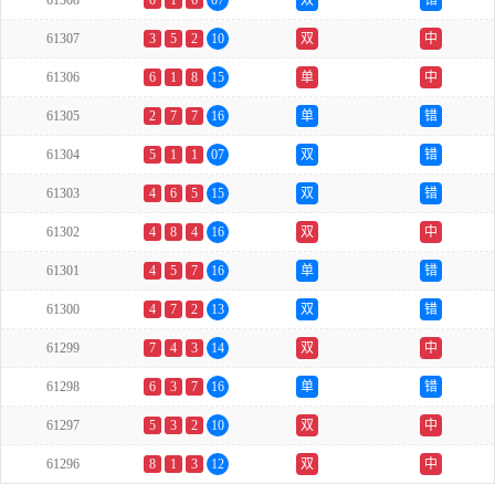
61308
0
1
6
07
双
错
61307
3
5
2
10
双
中
61306
6
1
8
15
单
中
61305
2
7
7
16
单
错
61304
5
1
1
07
双
错
61303
4
6
5
15
双
错
61302
4
8
4
16
双
中
61301
4
5
7
16
单
错
61300
4
7
2
13
双
错
61299
7
4
3
14
双
中
61298
6
3
7
16
单
错
61297
5
3
2
10
双
中
61296
8
1
3
12
双
中