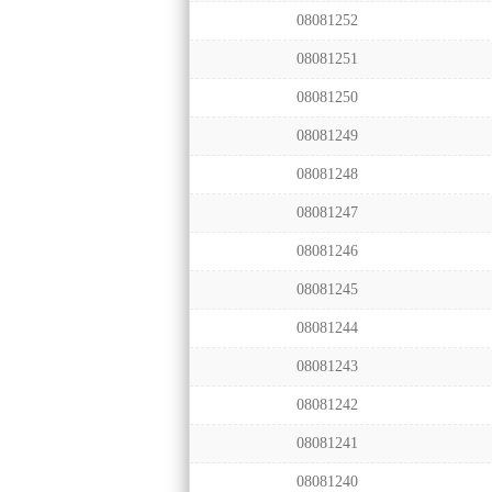
08081252
08081251
08081250
08081249
08081248
08081247
08081246
08081245
08081244
08081243
08081242
08081241
08081240