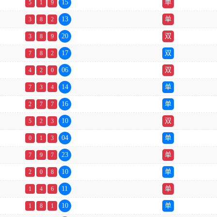
15
单
5
1
9
13
单
3
8
2
20
双
3
8
9
17
双
7
8
2
06
双
4
2
0
14
单
7
3
4
16
单
2
7
7
10
双
5
2
3
04
单
0
1
3
23
单
7
9
7
10
单
2
0
8
11
单
1
4
6
10
单
1
8
1