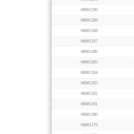
08081290
08081289
08081288
08081287
08081286
08081285
08081284
08081283
08081282
08081281
08081280
08081279