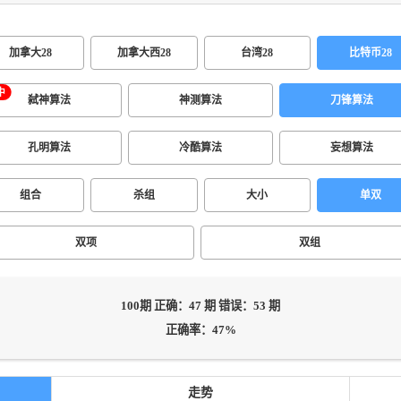
加拿大28
加拿大西28
台湾28
比特币28
弑神算法
神测算法
刀锋算法
孔明算法
冷酷算法
妄想算法
组合
杀组
大小
单双
双项
双组
100期 正确：47 期 错误：53 期
正确率：47%
走势