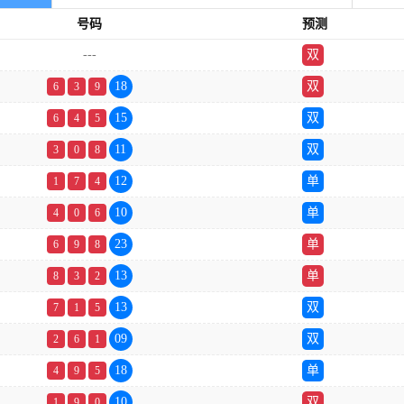
号码
预测
---
双
18
双
6
3
9
15
双
6
4
5
11
双
3
0
8
12
单
1
7
4
10
单
4
0
6
23
单
6
9
8
13
单
8
3
2
13
双
7
1
5
09
双
2
6
1
18
单
4
9
5
10
双
1
9
0