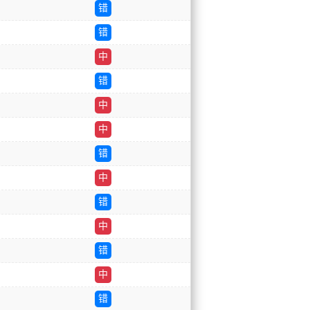
错
错
中
错
中
中
错
中
错
中
错
中
错