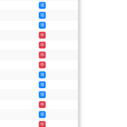
错
错
错
中
中
中
中
错
错
错
中
错
中