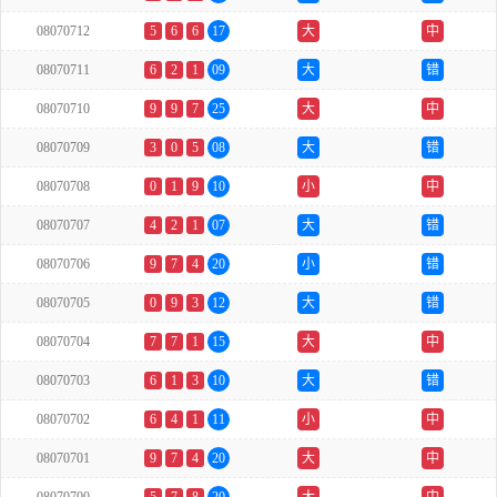
08070712
5
6
6
17
大
中
08070711
6
2
1
09
大
错
08070710
9
9
7
25
大
中
08070709
3
0
5
08
大
错
08070708
0
1
9
10
小
中
08070707
4
2
1
07
大
错
08070706
9
7
4
20
小
错
08070705
0
9
3
12
大
错
08070704
7
7
1
15
大
中
08070703
6
1
3
10
大
错
08070702
6
4
1
11
小
中
08070701
9
7
4
20
大
中