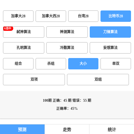
加拿大28
加拿大西28
台湾28
比特币28
弑神算法
神测算法
刀锋算法
孔明算法
冷酷算法
妄想算法
组合
杀组
大小
单双
双项
双组
100期 正确：45 期 错误：55 期
正确率：45%
预测
走势
统计