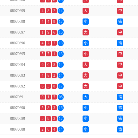
08070700
5
7
8
20
大
中
08070699
4
8
2
14
大
中
08070698
4
4
9
17
小
错
08070697
1
9
6
16
大
中
08070696
4
7
7
18
小
错
08070695
5
7
1
13
小
中
08070694
6
0
8
14
大
中
08070693
4
8
2
14
大
中
08070692
6
3
8
17
大
中
08070691
0
1
5
06
大
错
08070690
5
8
3
16
小
错
08070689
5
9
3
17
小
错
08070688
2
8
4
14
小
错