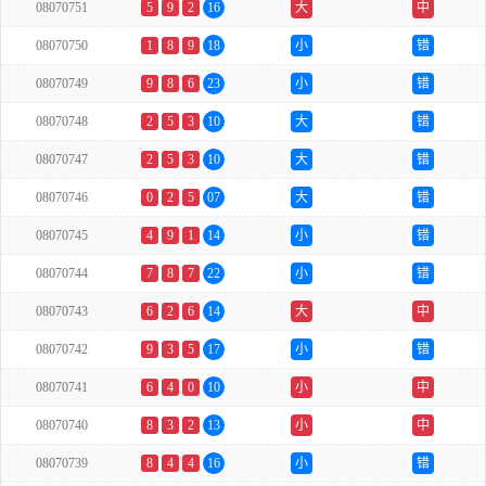
08070751
5
9
2
16
大
中
08070750
1
8
9
18
小
错
08070749
9
8
6
23
小
错
08070748
2
5
3
10
大
错
08070747
2
5
3
10
大
错
08070746
0
2
5
07
大
错
08070745
4
9
1
14
小
错
08070744
7
8
7
22
小
错
08070743
6
2
6
14
大
中
08070742
9
3
5
17
小
错
08070741
6
4
0
10
小
中
08070740
8
3
2
13
小
中
08070739
8
4
4
16
小
错