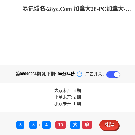
易记域名-28yc.Com 加拿大28-PC加拿大-pc开奖结果预测加拿大|加拿大28开奖结果预测官网|pc走势最新预测_火热研究!
第
08090266
期 距下期:
00
分
34
秒
广告开关：
大双
未开:
3
期
小单
未开:
2
期
小双
未开:
1
期
3
8
4
15
大
单
咪牌
+
+
=
-