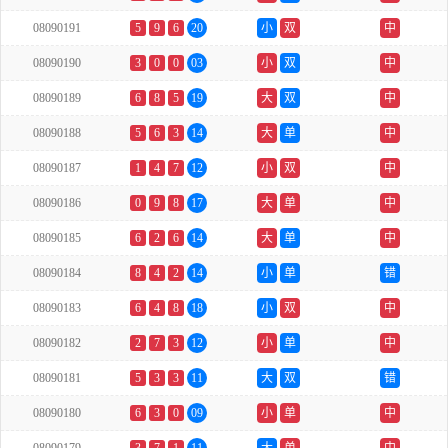
08090191
5
9
6
20
小
双
中
08090190
3
0
0
03
小
双
中
08090189
6
8
5
19
大
双
中
08090188
5
6
3
14
大
单
中
08090187
1
4
7
12
小
双
中
08090186
0
9
8
17
大
单
中
08090185
6
2
6
14
大
单
中
08090184
8
4
2
14
小
单
错
08090183
6
4
8
18
小
双
中
08090182
2
7
3
12
小
单
中
08090181
5
3
3
11
大
双
错
08090180
6
3
0
09
小
单
中