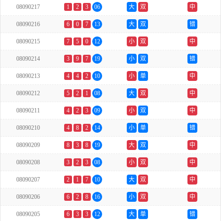
08090217
1
2
3
06
大
双
中
08090216
6
0
7
13
大
双
错
08090215
7
5
0
12
小
双
中
08090214
3
9
7
19
小
双
错
08090213
4
4
2
10
小
单
中
08090212
5
2
1
08
大
双
中
08090211
4
2
3
09
小
双
中
08090210
4
8
2
14
小
单
错
08090209
8
3
8
19
大
双
中
08090208
3
2
3
08
小
双
中
08090207
2
1
7
10
大
双
中
08090206
6
2
8
16
小
双
中
08090205
6
3
3
12
大
单
错