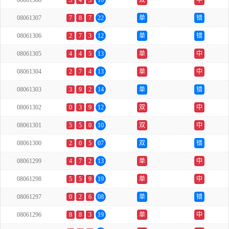
08061308
3
4
3
10
双
中
08061307
7
8
7
22
单
错
08061306
2
7
3
12
单
错
08061305
4
4
5
13
单
中
08061304
2
7
4
13
单
中
08061303
3
9
2
14
单
错
08061302
0
3
9
12
双
中
08061301
5
5
0
10
双
中
08061300
2
0
5
07
双
错
08061299
4
7
2
13
单
中
08061298
5
5
9
19
单
中
08061297
0
2
6
08
单
错
08061296
8
8
3
19
单
中