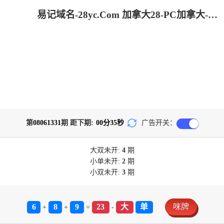
易记域名-28yc.Com 加拿大28-PC加拿大-pc开奖结果预测加拿大|加拿大28开奖结果预测官网|pc走势最新预测_火热研究!
第
08061331
期 距下期:
00
分
34
秒
广告开关：
大双
未开:
4
期
小单
未开:
2
期
小双
未开:
3
期
6
8
9
23
大
单
咪牌
+
+
=
-