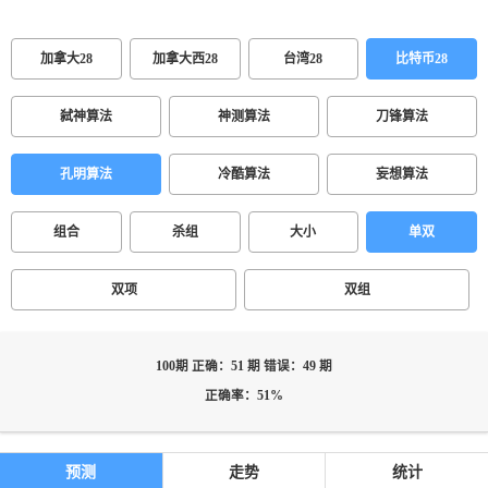
加拿大28
加拿大西28
台湾28
比特币28
弑神算法
神测算法
刀锋算法
孔明算法
冷酷算法
妄想算法
组合
杀组
大小
单双
双项
双组
100期 正确：51 期 错误：49 期
正确率：51%
预测
走势
统计