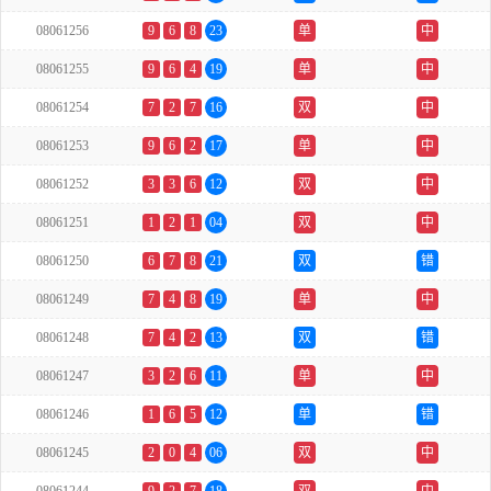
08061256
9
6
8
23
单
中
08061255
9
6
4
19
单
中
08061254
7
2
7
16
双
中
08061253
9
6
2
17
单
中
08061252
3
3
6
12
双
中
08061251
1
2
1
04
双
中
08061250
6
7
8
21
双
错
08061249
7
4
8
19
单
中
08061248
7
4
2
13
双
错
08061247
3
2
6
11
单
中
08061246
1
6
5
12
单
错
08061245
2
0
4
06
双
中