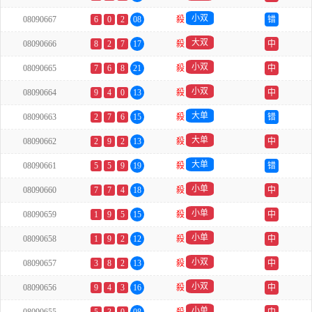
小双
08090667
6
0
2
08
殺
错
大双
08090666
8
2
7
17
殺
中
小双
08090665
7
6
8
21
殺
中
小双
08090664
9
4
0
13
殺
中
大单
08090663
2
7
6
15
殺
错
大单
08090662
2
9
2
13
殺
中
大单
08090661
5
5
9
19
殺
错
小单
08090660
7
7
4
18
殺
中
小单
08090659
1
9
5
15
殺
中
小单
08090658
1
9
2
12
殺
中
小双
08090657
3
8
2
13
殺
中
小双
08090656
9
4
3
16
殺
中
小单