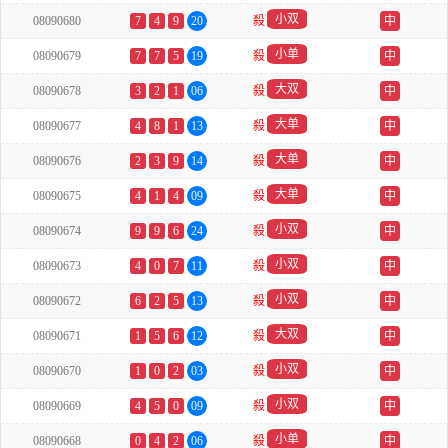
小双
08090680
7
4
9
20
殺
中
小单
08090679
7
7
5
19
殺
中
大双
08090678
3
2
1
06
殺
中
大单
08090677
4
8
1
13
殺
中
大单
08090676
2
3
9
14
殺
中
大单
08090675
4
1
4
09
殺
中
小双
08090674
9
9
6
24
殺
中
小双
08090673
4
0
7
11
殺
中
小双
08090672
6
2
5
13
殺
中
大双
08090671
1
5
6
12
殺
中
小双
08090670
1
0
2
03
殺
中
小双
08090669
4
5
0
09
殺
中
小单
08090668
0
4
2
06
殺
中