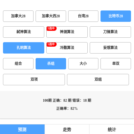
加拿大28
加拿大西28
台湾28
比特币28
弑神算法
神测算法
刀锋算法
孔明算法
冷酷算法
妄想算法
组合
杀组
大小
单双
双项
双组
100期 正确：82 期 错误：18 期
正确率：82%
预测
走势
统计