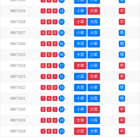
08071030
5
9
4
18
小双
大单
错
08071029
1
8
9
18
小单
大双
中
08071028
0
0
1
01
小单
大双
中
08071027
0
8
0
08
小单
大双
错
08071026
6
0
0
06
大双
小单
错
08071025
5
0
3
08
大双
小单
错
08071024
6
8
3
17
大单
小双
中
08071023
5
9
7
21
小双
大单
中
08071022
4
6
9
19
大双
小单
错
08071021
7
4
8
19
小单
大双
错
08071020
8
1
7
16
小单
大双
中
08071019
6
9
4
19
大单
小双
中
08071018
2
8
0
10
小双
大单
中