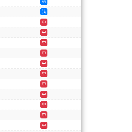
错
错
中
中
中
中
中
中
中
中
中
中
中