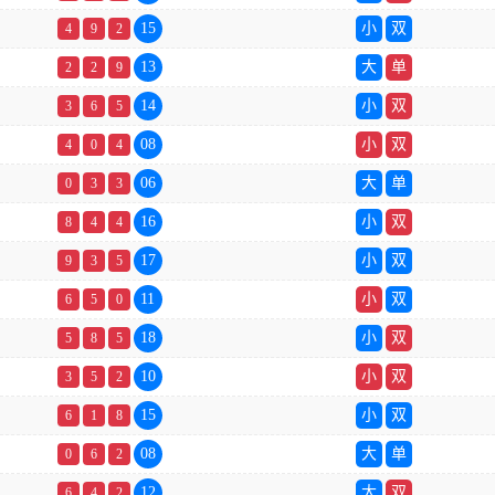
15
小
双
4
9
2
13
大
单
2
2
9
14
小
双
3
6
5
08
小
双
4
0
4
06
大
单
0
3
3
16
小
双
8
4
4
17
小
双
9
3
5
11
小
双
6
5
0
18
小
双
5
8
5
10
小
双
3
5
2
15
小
双
6
1
8
08
大
单
0
6
2
12
大
双
6
4
2