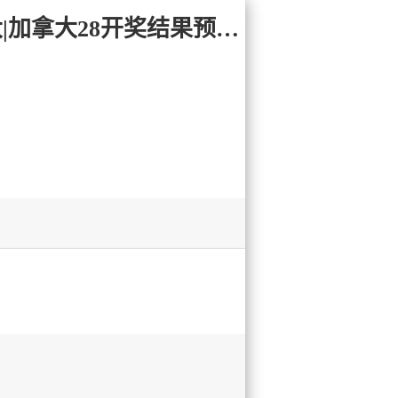
易记域名-28yc.Com 加拿大28-PC加拿大-pc开奖结果预测加拿大|加拿大28开奖结果预测官网|pc走势最新预测_火热研究!