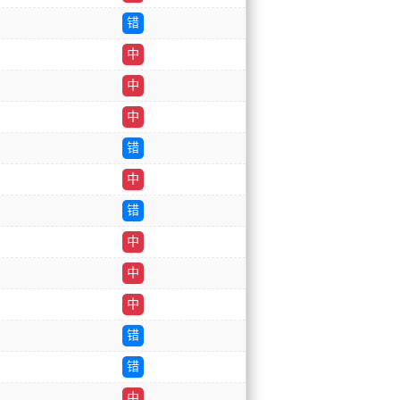
错
中
中
中
错
中
错
中
中
中
错
错
中