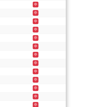
中
中
中
中
中
中
中
中
中
中
中
中
中