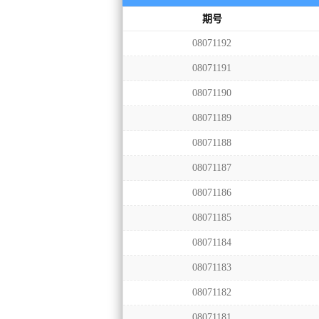
期号
08071192
08071191
08071190
08071189
08071188
08071187
08071186
08071185
08071184
08071183
08071182
08071181