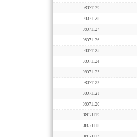
08071129
08071128
08071127
08071126
08071125
08071124
08071123
08071122
08071121
08071120
08071119
08071118
08071117