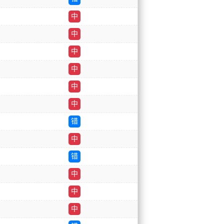
中
中
中
中
中
中
错
中
错
中
中
中