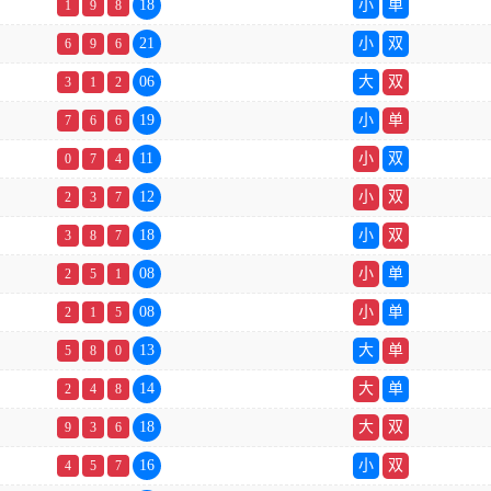
18
小
单
1
9
8
21
小
双
6
9
6
06
大
双
3
1
2
19
小
单
7
6
6
11
小
双
0
7
4
12
小
双
2
3
7
18
小
双
3
8
7
08
小
单
2
5
1
08
小
单
2
1
5
13
大
单
5
8
0
14
大
单
2
4
8
18
大
双
9
3
6
16
小
双
4
5
7