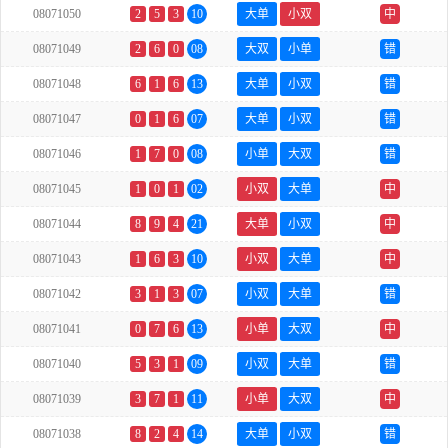
08071050
2
5
3
10
大单
小双
中
08071049
2
6
0
08
大双
小单
错
08071048
6
1
6
13
大单
小双
错
08071047
0
1
6
07
大单
小双
错
08071046
1
7
0
08
小单
大双
错
08071045
1
0
1
02
小双
大单
中
08071044
8
9
4
21
大单
小双
中
08071043
1
6
3
10
小双
大单
中
08071042
3
1
3
07
小双
大单
错
08071041
0
7
6
13
小单
大双
中
08071040
5
3
1
09
小双
大单
错
08071039
3
7
1
11
小单
大双
中
08071038
8
2
4
14
大单
小双
错