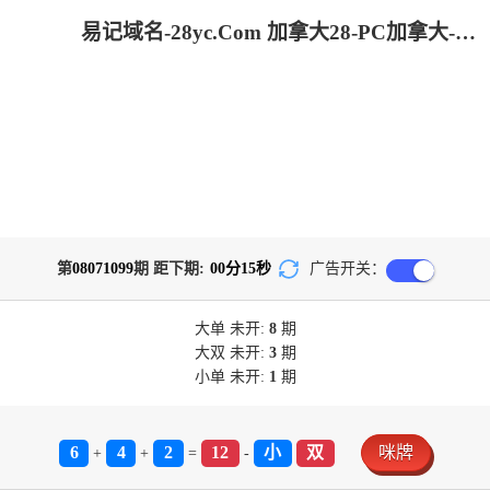
易记域名-28yc.Com 加拿大28-PC加拿大-pc开奖结果预测加拿大|加拿大28开奖结果预测官网|pc走势最新预测_火热研究!
第
08071099
期 距下期:
00
分
15
秒
广告开关：
大单
未开:
8
期
大双
未开:
3
期
小单
未开:
1
期
6
4
2
12
小
双
咪牌
+
+
=
-