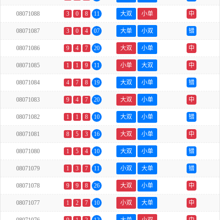
08071088
3
0
8
11
大双
小单
中
08071087
3
0
4
07
大单
小双
错
08071086
9
4
7
20
大双
小单
中
08071085
1
1
9
11
小单
大双
中
08071084
4
7
8
19
大双
小单
错
08071083
9
4
7
20
大双
小单
中
08071082
1
1
8
10
大双
小单
错
08071081
8
5
3
16
大双
小单
中
08071080
1
5
4
10
大双
小单
错
08071079
1
3
7
11
小双
大单
错
08071078
9
9
8
26
大双
小单
中
08071077
1
2
7
10
小双
大单
中