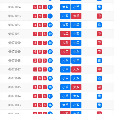
08071024
6
8
3
17
大双
小单
错
08071023
5
9
7
21
小双
大单
中
08071022
4
6
9
19
大双
小单
错
08071021
7
4
8
19
大单
小双
中
08071020
8
1
7
16
大双
小单
中
08071019
6
9
4
19
大单
小双
中
08071018
2
8
0
10
大双
小单
错
08071017
1
6
7
14
小单
大双
中
08071016
1
0
9
10
小单
大双
错
08071015
3
8
7
18
小单
大双
中
08071014
8
1
8
17
小单
大双
错
08071013
3
5
8
16
大单
小双
错