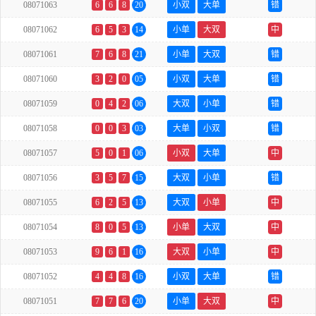
08071063
6
6
8
20
小双
大单
错
08071062
6
5
3
14
小单
大双
中
08071061
7
6
8
21
小单
大双
错
08071060
3
2
0
05
小双
大单
错
08071059
0
4
2
06
大双
小单
错
08071058
0
0
3
03
大单
小双
错
08071057
5
0
1
06
小双
大单
中
08071056
3
5
7
15
大双
小单
错
08071055
6
2
5
13
大双
小单
中
08071054
8
0
5
13
小单
大双
中
08071053
9
6
1
16
大双
小单
中
08071052
4
4
8
16
小双
大单
错
08071051
7
7
6
20
小单
大双
中