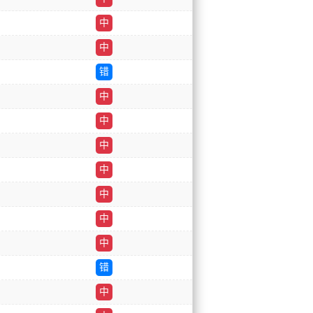
中
中
错
中
中
中
中
中
中
中
错
中