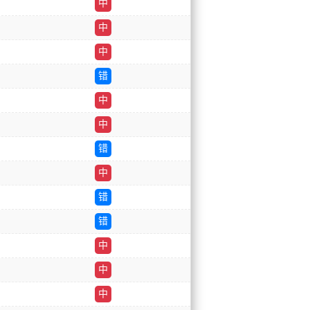
中
中
中
错
中
中
错
中
错
错
中
中
中