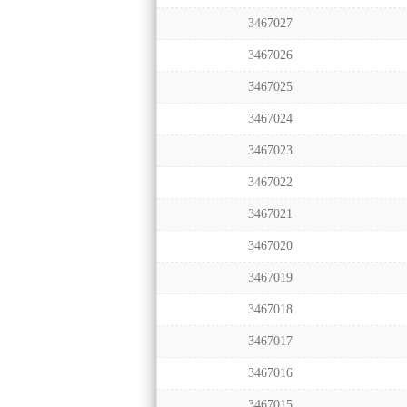
3467027
3467026
3467025
3467024
3467023
3467022
3467021
3467020
3467019
3467018
3467017
3467016
3467015