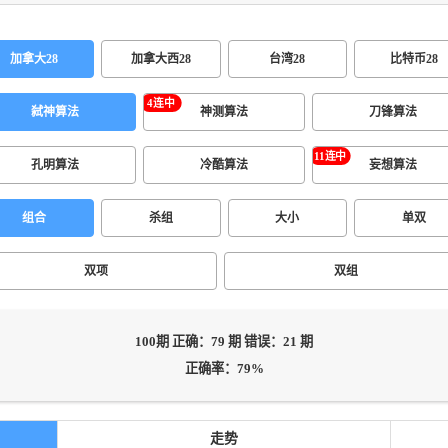
加拿大28
加拿大西28
台湾28
比特币28
弑神算法
神测算法
刀锋算法
孔明算法
冷酷算法
妄想算法
组合
杀组
大小
单双
双项
双组
100期 正确：79 期 错误：21 期
正确率：79%
走势