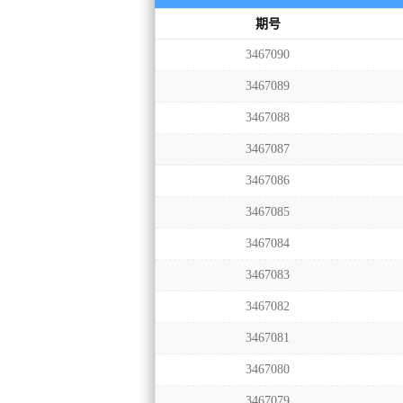
期号
3467090
3467089
3467088
3467087
3467086
3467085
3467084
3467083
3467082
3467081
3467080
3467079