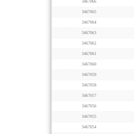
3467066
3467065
3467064
3467063
3467062
3467061
3467060
3467059
3467058
3467057
3467056
3467055
3467054