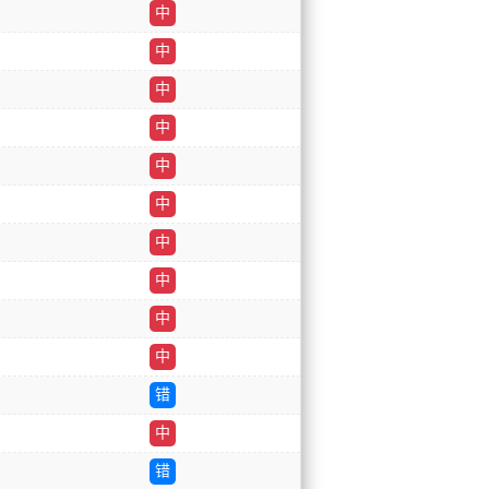
中
中
中
中
中
中
中
中
中
中
错
中
错