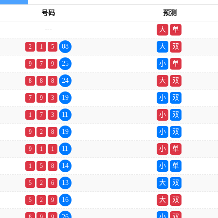
号码
预测
---
大
单
08
大
双
2
1
5
25
小
单
9
7
9
24
大
双
8
8
8
19
小
双
7
9
3
11
小
双
1
7
3
19
小
双
9
2
8
11
小
单
9
1
1
14
小
单
1
5
8
13
大
双
5
2
6
16
大
双
5
2
9
26
小
双
8
9
9