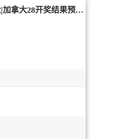
易记域名-28yc.Com 加拿大28-PC加拿大-pc开奖结果预测加拿大|加拿大28开奖结果预测官网|pc走势最新预测_火热研究!