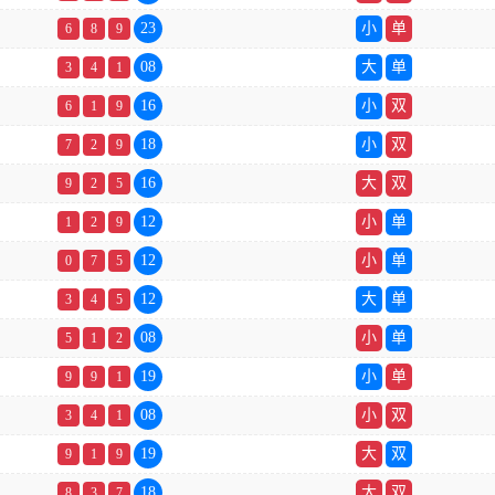
23
小
单
6
8
9
08
大
单
3
4
1
16
小
双
6
1
9
18
小
双
7
2
9
16
大
双
9
2
5
12
小
单
1
2
9
12
小
单
0
7
5
12
大
单
3
4
5
08
小
单
5
1
2
19
小
单
9
9
1
08
小
双
3
4
1
19
大
双
9
1
9
18
大
双
8
3
7