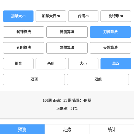
加拿大28
加拿大西28
台湾28
比特币28
弑神算法
神测算法
刀锋算法
孔明算法
冷酷算法
妄想算法
组合
杀组
大小
单双
双项
双组
100期 正确：51 期 错误：49 期
正确率：51%
预测
走势
统计