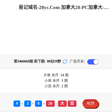
易记域名-28yc.Com 加拿大28-PC加拿大-pc开奖结果预测加拿大|加拿大28开奖结果预测官网|pc走势最新预测_火热研究!
第
3466669
期 距下期:
00
分
29
秒
广告开关：
大单
未开:
14
期
小单
未开:
1
期
小双
未开:
2
期
9
3
8
20
大
双
咪牌
+
+
=
-