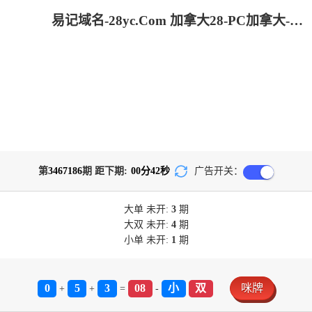
易记域名-28yc.Com 加拿大28-PC加拿大-pc开奖结果预测加拿大|加拿大28开奖结果预测官网|pc走势最新预测_火热研究!
第
3467186
期 距下期:
00
分
42
秒
广告开关：
大单
未开:
3
期
大双
未开:
4
期
小单
未开:
1
期
0
5
3
08
小
双
咪牌
+
+
=
-