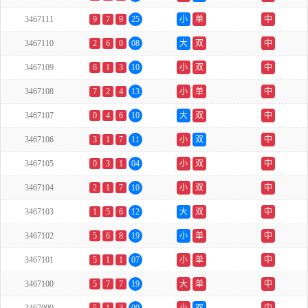
3467111
9
7
9
25
小
单
中
3467110
2
6
0
08
大
双
中
3467109
6
1
3
10
小
双
中
3467108
7
2
4
13
小
单
中
3467107
0
4
6
10
大
双
中
3467106
3
1
7
11
小
双
中
3467105
0
3
1
04
小
双
中
3467104
2
1
7
10
小
双
中
3467103
1
5
6
12
大
双
中
3467102
5
6
8
19
小
单
中
3467101
5
1
1
07
小
单
中
3467100
5
7
7
19
大
单
中