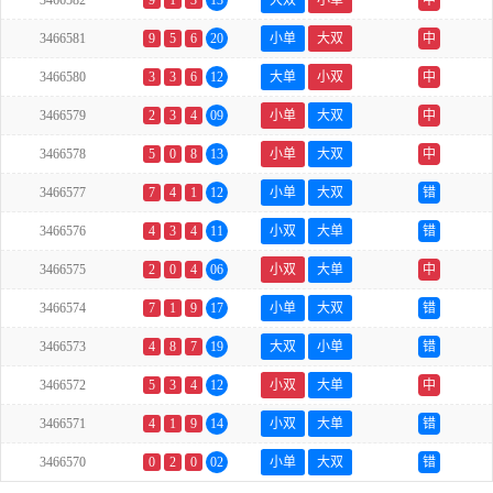
3466582
9
1
3
13
大双
小单
中
3466581
9
5
6
20
小单
大双
中
3466580
3
3
6
12
大单
小双
中
3466579
2
3
4
09
小单
大双
中
3466578
5
0
8
13
小单
大双
中
3466577
7
4
1
12
小单
大双
错
3466576
4
3
4
11
小双
大单
错
3466575
2
0
4
06
小双
大单
中
3466574
7
1
9
17
小单
大双
错
3466573
4
8
7
19
大双
小单
错
3466572
5
3
4
12
小双
大单
中
3466571
4
1
9
14
小双
大单
错
3466570
0
2
0
02
小单
大双
错