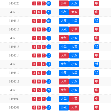
3466620
1
1
5
07
小单
大双
中
3466619
3
8
9
20
小单
大双
中
3466618
0
4
0
04
大双
小单
错
3466617
5
0
6
11
大双
小单
中
3466616
7
3
9
19
大单
小双
中
3466615
4
5
1
10
小单
大双
错
3466614
9
1
5
15
大单
小双
中
3466613
0
7
4
11
大单
小双
错
3466612
3
8
2
13
小双
大单
错
3466611
5
6
8
19
大单
小双
中
3466610
9
5
7
21
大单
小双
中
3466609
2
3
5
10
大单
小双
中
3466608
6
9
2
17
小双
大单
中