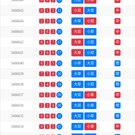
3466646
9
2
2
13
大双
小单
中
3466645
6
1
5
12
小双
大单
中
3466644
2
3
5
10
大单
小双
中
3466643
5
8
3
16
大双
小单
中
3466642
6
4
7
17
大单
小双
中
3466641
2
6
9
17
大单
小双
中
3466640
8
2
5
15
小单
大双
错
3466639
7
7
6
20
大单
小双
错
3466638
5
4
7
16
大单
小双
错
3466637
6
2
1
09
大双
小单
中
3466636
2
2
4
08
大双
小单
错
3466635
0
8
4
12
大双
小单
错
3466634
0
3
2
05
大双
小单
中