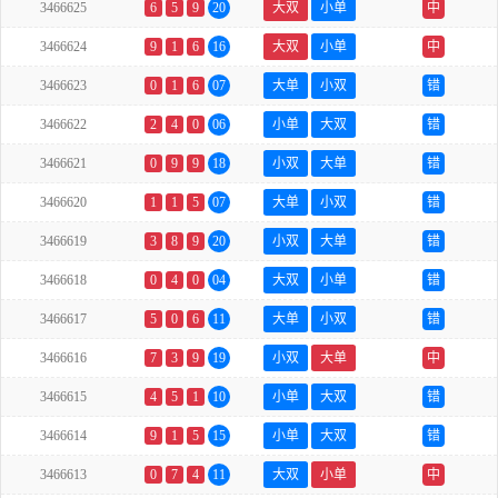
3466625
6
5
9
20
大双
小单
中
3466624
9
1
6
16
大双
小单
中
3466623
0
1
6
07
大单
小双
错
3466622
2
4
0
06
小单
大双
错
3466621
0
9
9
18
小双
大单
错
3466620
1
1
5
07
大单
小双
错
3466619
3
8
9
20
小双
大单
错
3466618
0
4
0
04
大双
小单
错
3466617
5
0
6
11
大单
小双
错
3466616
7
3
9
19
小双
大单
中
3466615
4
5
1
10
小单
大双
错
3466614
9
1
5
15
小单
大双
错
3466613
0
7
4
11
大双
小单
中