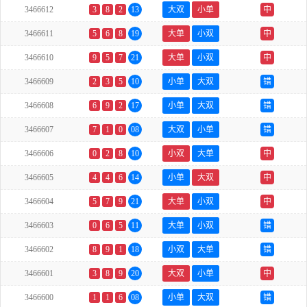
3466612
3
8
2
13
大双
小单
中
3466611
5
6
8
19
大单
小双
中
3466610
9
5
7
21
大单
小双
中
3466609
2
3
5
10
小单
大双
错
3466608
6
9
2
17
小单
大双
错
3466607
7
1
0
08
大双
小单
错
3466606
0
2
8
10
小双
大单
中
3466605
4
4
6
14
小单
大双
中
3466604
5
7
9
21
大单
小双
中
3466603
0
6
5
11
大单
小双
错
3466602
8
9
1
18
小双
大单
错
3466601
3
8
9
20
大双
小单
中
3466600
1
1
6
08
小单
大双
错