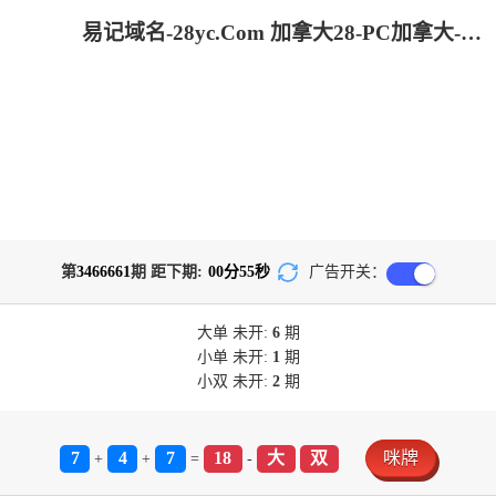
易记域名-28yc.Com 加拿大28-PC加拿大-pc开奖结果预测加拿大|加拿大28开奖结果预测官网|pc走势最新预测_火热研究!
第
3466661
期 距下期:
00
分
55
秒
广告开关：
大单
未开:
6
期
小单
未开:
1
期
小双
未开:
2
期
7
4
7
18
大
双
咪牌
+
+
=
-