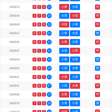
3466650
8
1
4
13
小单
大双
中
3466649
1
7
2
10
大单
小双
中
3466648
6
6
8
20
大双
小单
中
3466647
9
3
9
21
小单
大双
错
3466646
9
2
2
13
小单
大双
中
3466645
6
1
5
12
大单
小双
中
3466644
2
3
5
10
小单
大双
错
3466643
5
8
3
16
小双
大单
错
3466642
6
4
7
17
大单
小双
中
3466641
2
6
9
17
小双
大单
中
3466640
8
2
5
15
大单
小双
中
3466639
7
7
6
20
大单
小双
错