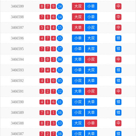
3466599
8
7
9
24
大双
小单
中
3466598
7
1
6
14
大双
小单
中
3466597
5
6
4
15
大单
小双
中
3466596
4
7
4
15
小单
大双
错
3466595
7
7
3
17
小单
大双
错
3466594
1
0
3
04
大单
小双
中
3466593
7
4
4
15
小单
大双
错
3466592
4
1
0
05
小双
大单
错
3466591
3
2
7
12
大单
小双
中
3466590
4
1
6
11
小双
大单
错
3466589
7
8
1
16
小双
大单
错
3466588
8
2
3
13
大双
小单
中
3466587
7
2
7
16
小双
大单
错