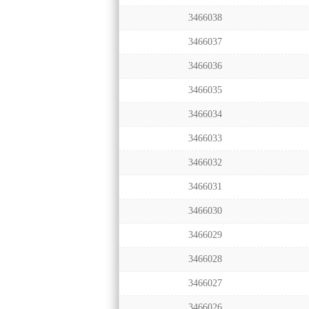
3466038
3466037
3466036
3466035
3466034
3466033
3466032
3466031
3466030
3466029
3466028
3466027
3466026