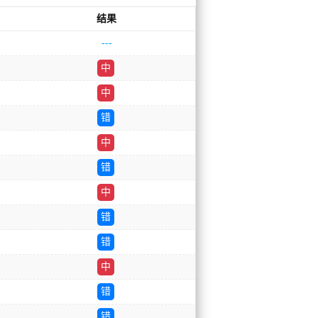
结果
---
中
中
错
中
错
中
错
错
中
错
错