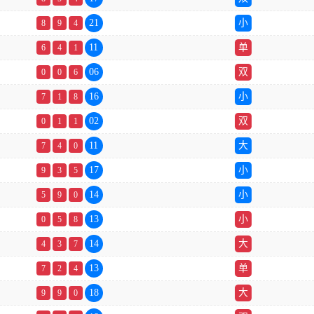
21
小
8
9
4
11
单
6
4
1
06
双
0
0
6
16
小
7
1
8
02
双
0
1
1
11
大
7
4
0
17
小
9
3
5
14
小
5
9
0
13
小
0
5
8
14
大
4
3
7
13
单
7
2
4
18
大
9
9
0