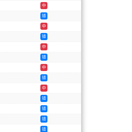
中
错
中
错
中
错
中
错
中
错
错
错
错