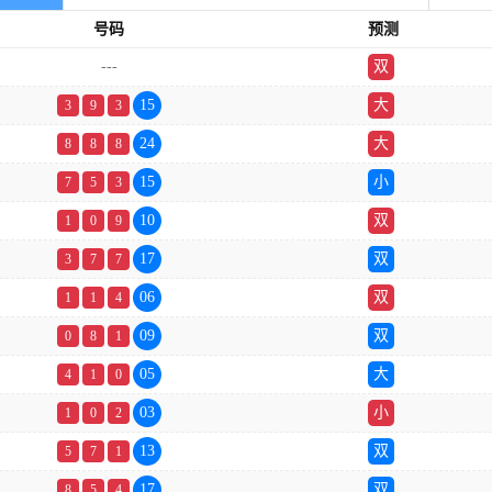
号码
预测
---
双
15
大
3
9
3
24
大
8
8
8
15
小
7
5
3
10
双
1
0
9
17
双
3
7
7
06
双
1
1
4
09
双
0
8
1
05
大
4
1
0
03
小
1
0
2
13
双
5
7
1
17
双
8
5
4