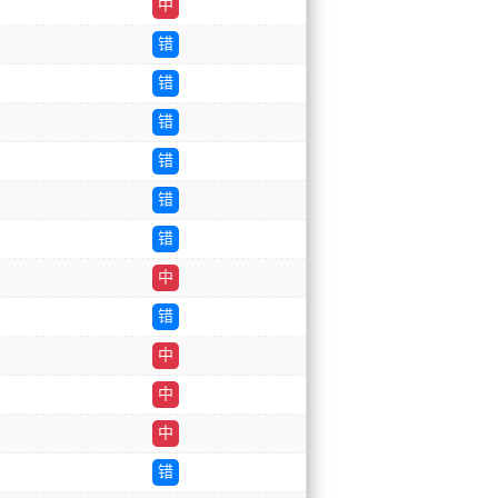
中
错
错
错
错
错
错
中
错
中
中
中
错