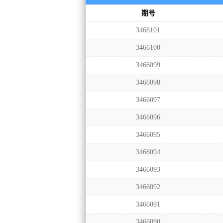
期号
3466101
3466100
3466099
3466098
3466097
3466096
3466095
3466094
3466093
3466092
3466091
3466090