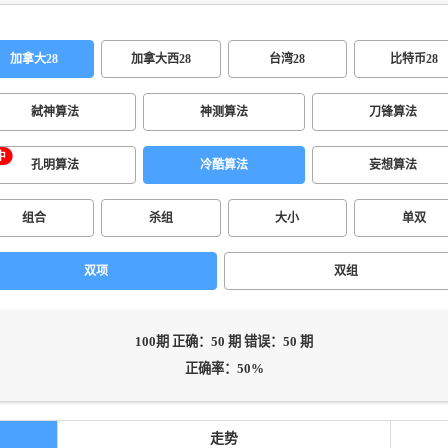
加拿大28
加拿大西28
台湾28
比特币28
弑神算法
神测算法
刀锋算法
孔明算法
冷酷算法
妄想算法
组合
杀组
大小
单双
双项
双组
100期 正确：50 期 错误：50 期
正确率：50%
走势