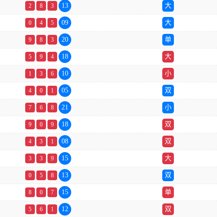
13
大
2
8
3
09
大
0
4
5
20
单
9
8
3
18
大
5
9
4
10
小
1
3
6
05
双
4
0
1
21
小
7
6
8
18
双
9
0
9
08
双
4
3
1
15
大
3
3
9
13
双
0
5
8
15
单
8
0
7
12
双
5
6
1