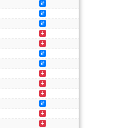
错
错
错
中
中
错
错
中
中
中
错
中
中