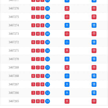
3467277
1
8
2
11
大
错
3467276
7
3
9
19
大
中
3467275
5
1
2
08
小
中
3467274
1
0
1
02
大
错
3467273
1
4
3
08
小
中
3467272
6
2
8
16
小
错
3467271
8
3
5
16
大
中
3467270
7
2
3
12
大
错
3467269
7
2
6
15
大
中
3467268
6
5
7
18
小
错
3467267
5
2
6
13
大
错
3467266
3
5
4
12
大
错
3467265
5
8
6
19
大
中