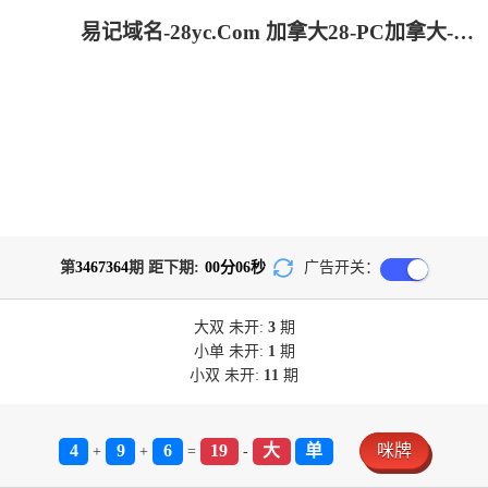
易记域名-28yc.Com 加拿大28-PC加拿大-pc开奖结果预测加拿大|加拿大28开奖结果预测官网|pc走势最新预测_火热研究!
第
3467364
期 距下期:
00
分
06
秒
广告开关：
大双
未开:
3
期
小单
未开:
1
期
小双
未开:
11
期
4
9
6
19
大
单
咪牌
+
+
=
-