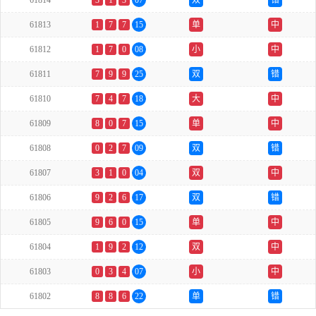
61814
3
1
3
07
双
错
61813
1
7
7
15
单
中
61812
1
7
0
08
小
中
61811
7
9
9
25
双
错
61810
7
4
7
18
大
中
61809
8
0
7
15
单
中
61808
0
2
7
09
双
错
61807
3
1
0
04
双
中
61806
9
2
6
17
双
错
61805
9
6
0
15
单
中
61804
1
9
2
12
双
中
61803
0
3
4
07
小
中
61802
8
8
6
22
单
错