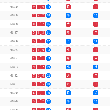
61890
9
9
6
24
双
中
61889
2
9
7
18
小
错
61888
0
9
7
16
大
中
61887
5
3
3
11
单
中
61886
3
8
1
12
大
错
61885
2
1
0
03
小
中
61884
1
7
1
09
单
中
61883
9
8
2
19
小
错
61882
7
9
6
22
大
中
61881
2
3
5
10
双
中
61880
6
2
1
09
双
错
61879
3
7
7
17
小
错