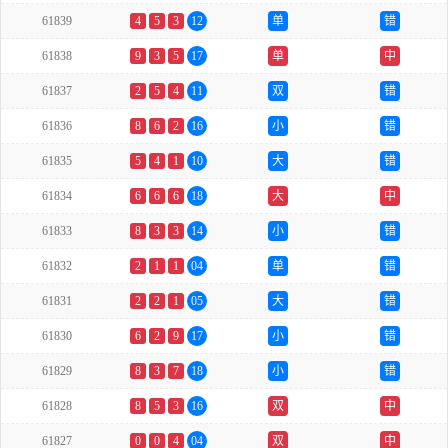
61839
4
5
3
12
单
错
61838
9
3
5
17
单
中
61837
2
5
4
11
双
错
61836
8
6
2
16
小
错
61835
5
4
1
10
大
错
61834
6
6
6
18
大
中
61833
8
3
3
14
小
错
61832
2
1
1
04
单
错
61831
2
2
1
05
大
错
61830
6
2
9
17
小
错
61829
8
3
7
18
小
错
61828
8
5
3
16
双
中
61827
0
0
4
04
双
中