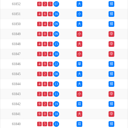
61852
0
2
5
07
大
错
61851
4
6
6
16
小
错
61850
3
4
2
09
大
错
61849
8
0
1
09
小
中
61848
4
8
3
15
大
中
61847
3
3
4
10
小
中
61846
4
9
9
22
单
错
61845
5
2
1
08
大
错
61844
4
8
1
13
大
错
61843
2
1
8
11
小
中
61842
9
2
8
19
双
错
61841
9
0
9
18
大
中
61840
5
5
1
11
双
错