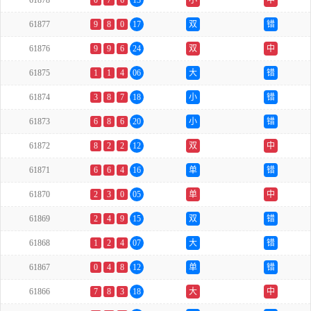
61878
0
7
6
13
小
中
61877
9
8
0
17
双
错
61876
9
9
6
24
双
中
61875
1
1
4
06
大
错
61874
3
8
7
18
小
错
61873
6
8
6
20
小
错
61872
8
2
2
12
双
中
61871
6
6
4
16
单
错
61870
2
3
0
05
单
中
61869
2
4
9
15
双
错
61868
1
2
4
07
大
错
61867
0
4
8
12
单
错
61866
7
8
3
18
大
中