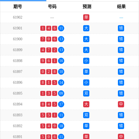
期号
号码
预测
结果
61902
---
单
---
61901
1
4
6
11
大
错
61900
7
0
6
13
大
错
61899
4
7
2
13
大
错
61898
9
6
1
16
小
错
61897
0
2
8
10
单
错
61896
8
1
5
14
小
错
61895
1
3
5
09
双
错
61894
8
4
5
17
大
中
61893
5
5
1
11
双
错
61892
5
4
9
18
单
错
61891
5
0
6
11
单
中