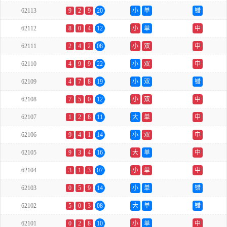
62113
9
2
9
20
小
单
错
62112
8
0
4
12
小
单
中
62111
2
4
2
08
小
双
中
62110
4
9
9
22
小
双
中
62109
4
7
8
19
小
双
错
62108
7
5
0
12
小
双
中
62107
1
2
8
11
大
单
中
62106
9
4
1
14
小
双
中
62105
9
3
4
16
大
单
中
62104
3
1
3
07
小
单
中
62103
0
5
9
14
小
单
错
62102
5
0
3
08
大
单
错
62101
0
2
8
10
小
单
中