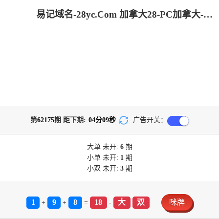
易记域名-28yc.Com 加拿大28-PC加拿大-pc开奖结果预测加拿大|加拿大28开奖结果预测官网|pc走势最新预测_火热研究!
第
62175
期 距下期:
04
分
08
秒
广告开关：
大单
未开:
6
期
小单
未开:
1
期
小双
未开:
3
期
1
9
8
18
大
双
咪牌
+
+
=
-