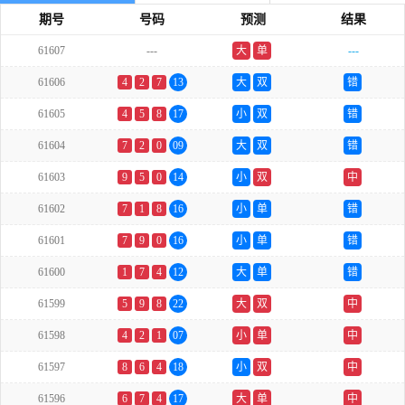
期号
号码
预测
结果
61607
---
大
单
---
61606
4
2
7
13
大
双
错
61605
4
5
8
17
小
双
错
61604
7
2
0
09
大
双
错
61603
9
5
0
14
小
双
中
61602
7
1
8
16
小
单
错
61601
7
9
0
16
小
单
错
61600
1
7
4
12
大
单
错
61599
5
9
8
22
大
双
中
61598
4
2
1
07
小
单
中
61597
8
6
4
18
小
双
中
61596
6
7
4
17
大
单
中