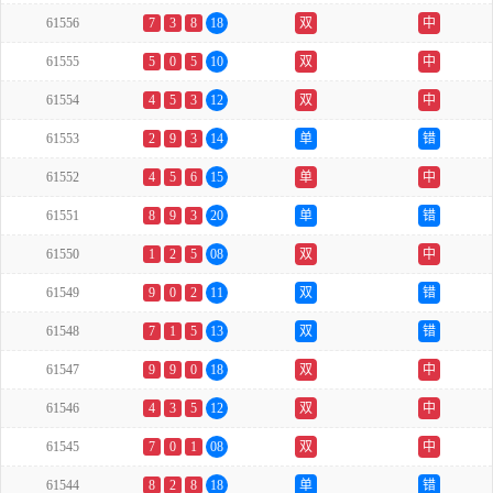
61556
7
3
8
18
双
中
61555
5
0
5
10
双
中
61554
4
5
3
12
双
中
61553
2
9
3
14
单
错
61552
4
5
6
15
单
中
61551
8
9
3
20
单
错
61550
1
2
5
08
双
中
61549
9
0
2
11
双
错
61548
7
1
5
13
双
错
61547
9
9
0
18
双
中
61546
4
3
5
12
双
中
61545
7
0
1
08
双
中
61544
8
2
8
18
单
错