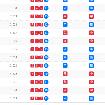
61531
1
3
4
08
单
错
61530
8
4
5
17
双
错
61529
3
3
9
15
单
中
61528
7
0
5
12
单
错
61527
7
3
3
13
单
中
61526
9
1
6
16
双
中
61525
8
2
5
15
双
错
61524
7
2
7
16
单
错
61523
9
0
9
18
单
错
61522
6
7
7
20
双
中
61521
2
0
9
11
单
中
61520
6
9
3
18
双
中
61519
4
8
1
13
双
错