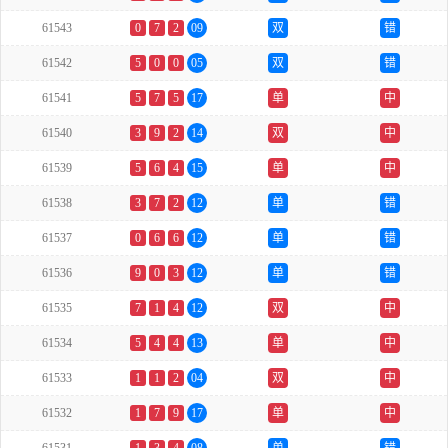
61543
0
7
2
09
双
错
61542
5
0
0
05
双
错
61541
5
7
5
17
单
中
61540
3
9
2
14
双
中
61539
5
6
4
15
单
中
61538
3
7
2
12
单
错
61537
0
6
6
12
单
错
61536
9
0
3
12
单
错
61535
7
1
4
12
双
中
61534
5
4
4
13
单
中
61533
1
1
2
04
双
中
61532
1
7
9
17
单
中