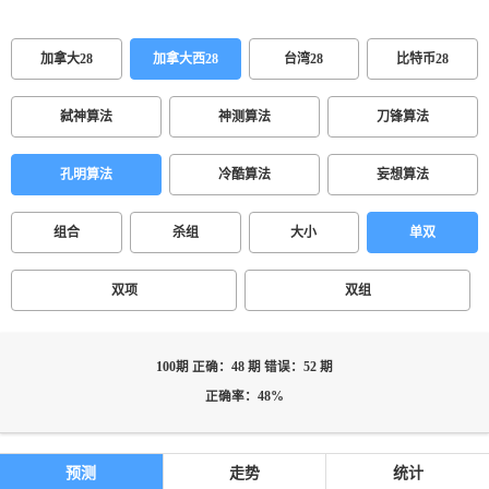
加拿大28
加拿大西28
台湾28
比特币28
弑神算法
神测算法
刀锋算法
孔明算法
冷酷算法
妄想算法
组合
杀组
大小
单双
双项
双组
100期 正确：48 期 错误：52 期
正确率：48%
预测
走势
统计