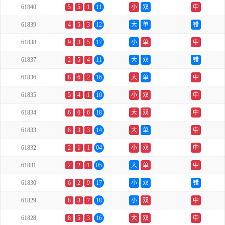
61840
5
5
1
11
小
双
中
61839
4
5
3
12
大
单
错
61838
9
3
5
17
小
单
中
61837
2
5
4
11
大
双
错
61836
8
6
2
16
大
单
中
61835
5
4
1
10
小
双
中
61834
6
6
6
18
大
双
中
61833
8
3
3
14
大
单
中
61832
2
1
1
04
小
双
中
61831
2
2
1
05
大
单
中
61830
6
2
9
17
小
双
错
61829
8
3
7
18
小
双
中
61828
8
5
3
16
大
双
中