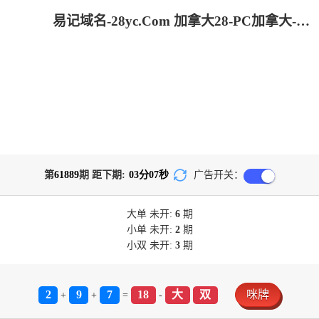
易记域名-28yc.Com 加拿大28-PC加拿大-pc开奖结果预测加拿大|加拿大28开奖结果预测官网|pc走势最新预测_火热研究!
第
61889
期 距下期:
03
分
07
秒
广告开关：
大单
未开:
6
期
小单
未开:
2
期
小双
未开:
3
期
2
9
7
18
大
双
咪牌
+
+
=
-