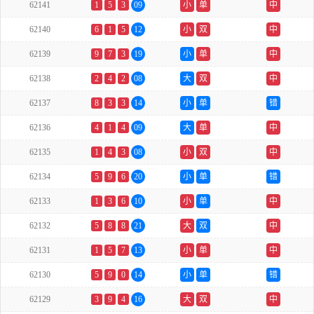
62141
1
5
3
09
小
单
中
62140
6
1
5
12
小
双
中
62139
9
7
3
19
小
单
中
62138
2
4
2
08
大
双
中
62137
8
3
3
14
小
单
错
62136
4
1
4
09
大
单
中
62135
1
4
3
08
小
双
中
62134
5
9
6
20
小
单
错
62133
1
3
6
10
小
单
中
62132
5
8
8
21
大
双
中
62131
1
5
7
13
小
单
中
62130
5
9
0
14
小
单
错
62129
3
9
4
16
大
双
中