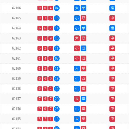
62166
0
0
4
04
大
单
错
62165
9
1
6
16
小
双
中
62164
6
6
2
14
小
单
错
62163
2
5
9
16
大
双
中
62162
5
2
4
11
小
双
中
62161
1
4
3
08
小
双
中
62160
1
3
7
11
大
单
中
62159
6
6
6
18
小
双
中
62158
6
7
2
15
小
单
中
62157
7
6
7
20
大
单
中
62156
9
9
7
25
小
单
中
62155
5
7
1
13
大
单
中