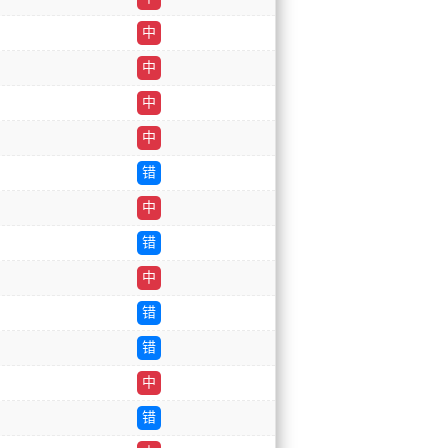
中
中
中
中
错
中
错
中
错
错
中
错