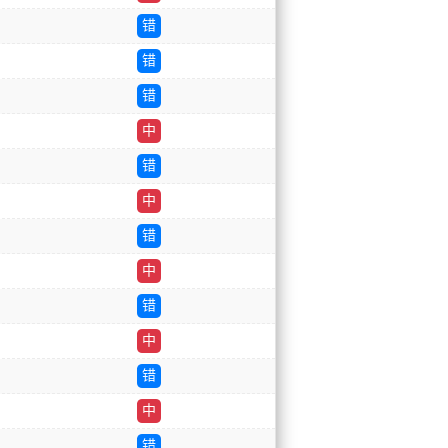
错
错
错
中
错
中
错
中
错
中
错
中
错