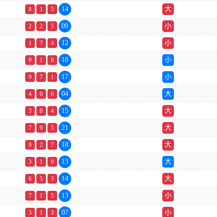
14
大
8
1
5
09
小
2
2
5
12
小
1
7
4
18
小
9
1
8
17
小
9
7
1
04
大
4
0
0
15
大
3
8
4
21
大
7
9
5
18
大
9
2
7
13
大
3
1
9
14
大
6
5
3
13
小
7
1
5
07
小
3
1
3