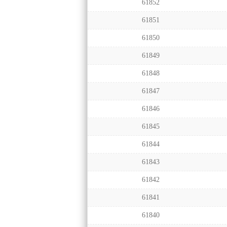
61852
61851
61850
61849
61848
61847
61846
61845
61844
61843
61842
61841
61840