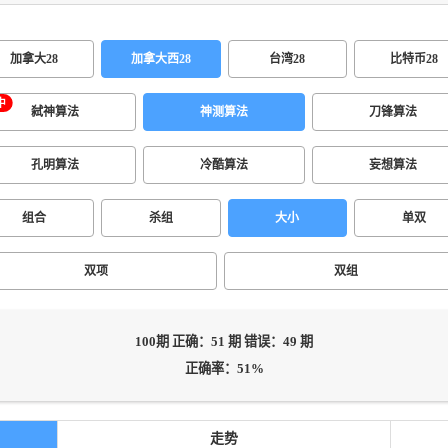
加拿大28
加拿大西28
台湾28
比特币28
弑神算法
神测算法
刀锋算法
孔明算法
冷酷算法
妄想算法
组合
杀组
大小
单双
双项
双组
100期 正确：51 期 错误：49 期
正确率：51%
走势