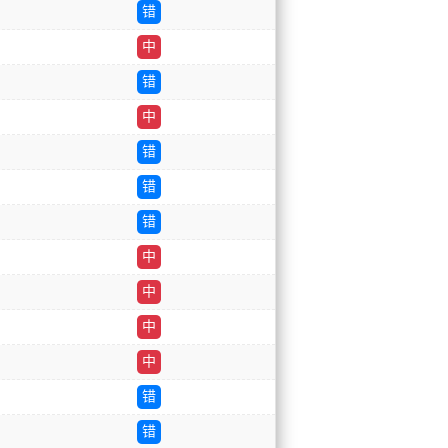
错
中
错
中
错
错
错
中
中
中
中
错
错