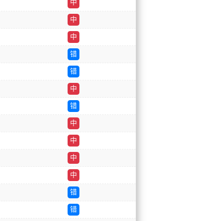
中
中
中
错
错
中
错
中
中
中
中
错
错