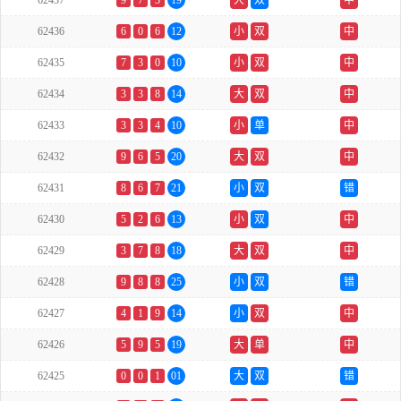
62437
9
7
3
19
大
双
中
62436
6
0
6
12
小
双
中
62435
7
3
0
10
小
双
中
62434
3
3
8
14
大
双
中
62433
3
3
4
10
小
单
中
62432
9
6
5
20
大
双
中
62431
8
6
7
21
小
双
错
62430
5
2
6
13
小
双
中
62429
3
7
8
18
大
双
中
62428
9
8
8
25
小
双
错
62427
4
1
9
14
小
双
中
62426
5
9
5
19
大
单
中
62425
0
0
1
01
大
双
错