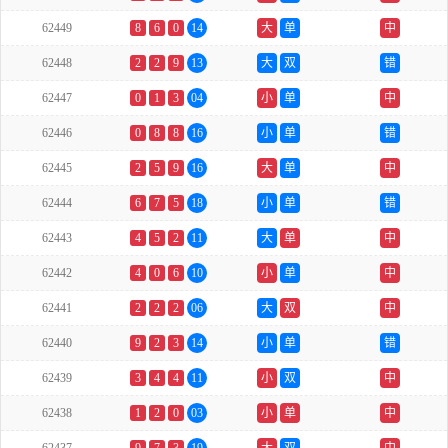
62449
8
6
0
14
大
单
中
62448
2
2
9
13
大
双
错
62447
0
1
3
04
小
单
中
62446
0
8
8
16
小
单
错
62445
2
5
9
16
大
单
中
62444
6
7
5
18
小
单
错
62443
4
5
2
11
大
单
中
62442
4
0
6
10
小
单
中
62441
2
2
2
06
大
双
中
62440
9
2
3
14
小
单
错
62439
3
4
4
11
小
双
中
62438
1
2
0
03
小
单
中