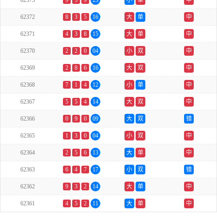
62373
9
5
9
23
小
单
中
62372
8
3
5
16
大
单
中
62371
4
3
8
15
大
单
中
62370
2
2
0
04
小
双
中
62369
2
8
6
16
大
双
中
62368
7
1
4
12
小
单
中
62367
5
5
4
14
大
双
中
62366
0
9
0
09
大
双
错
62365
1
3
0
04
小
双
中
62364
2
5
6
13
大
单
中
62363
6
4
7
17
小
双
错
62362
9
3
2
14
大
单
中
62361
4
5
2
11
大
单
中