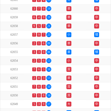
62061
7
2
4
13
大
错
62060
3
7
9
19
单
中
62059
6
4
9
19
单
中
62058
9
5
7
21
单
中
62057
7
9
7
23
小
错
62056
2
1
6
09
单
中
62055
3
3
0
06
单
错
62054
2
5
6
13
小
中
62053
7
6
3
16
双
中
62052
2
8
3
13
单
中
62051
7
0
3
10
双
中
62050
7
1
8
16
双
中
62049
5
3
9
17
大
中