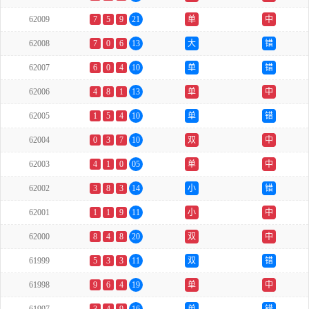
62009
7
5
9
21
单
中
62008
7
0
6
13
大
错
62007
6
0
4
10
单
错
62006
4
8
1
13
单
中
62005
1
5
4
10
单
错
62004
0
3
7
10
双
中
62003
4
1
0
05
单
中
62002
3
8
3
14
小
错
62001
1
1
9
11
小
中
62000
8
4
8
20
双
中
61999
5
3
3
11
双
错
61998
9
6
4
19
单
中