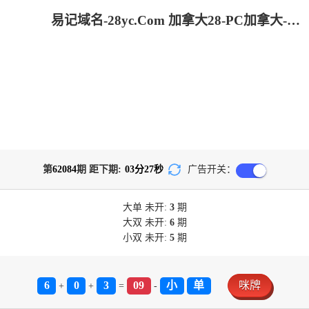
易记域名-28yc.Com 加拿大28-PC加拿大-pc开奖结果预测加拿大|加拿大28开奖结果预测官网|pc走势最新预测_火热研究!
第
62084
期 距下期:
03
分
27
秒
广告开关：
大单
未开:
3
期
大双
未开:
6
期
小双
未开:
5
期
6
0
3
09
小
单
咪牌
+
+
=
-