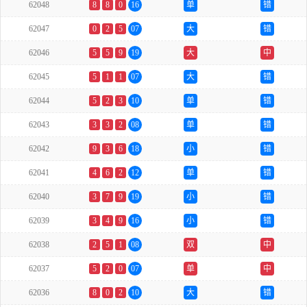
62048
8
8
0
16
单
错
62047
0
2
5
07
大
错
62046
5
5
9
19
大
中
62045
5
1
1
07
大
错
62044
5
2
3
10
单
错
62043
3
3
2
08
单
错
62042
9
3
6
18
小
错
62041
4
6
2
12
单
错
62040
3
7
9
19
小
错
62039
3
4
9
16
小
错
62038
2
5
1
08
双
中
62037
5
2
0
07
单
中
62036
8
0
2
10
大
错