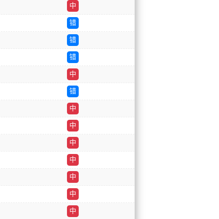
中
错
错
错
中
错
中
中
中
中
中
中
中