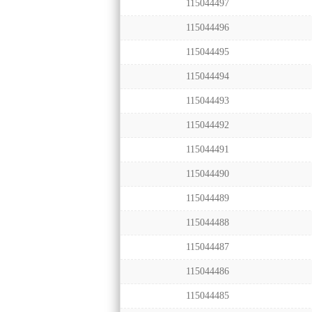
115044497
115044496
115044495
115044494
115044493
115044492
115044491
115044490
115044489
115044488
115044487
115044486
115044485