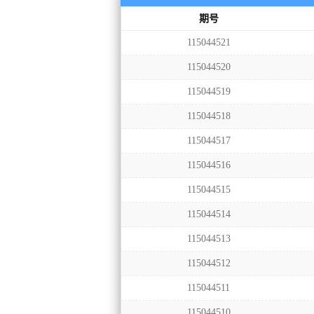
期号
115044521
115044520
115044519
115044518
115044517
115044516
115044515
115044514
115044513
115044512
115044511
115044510