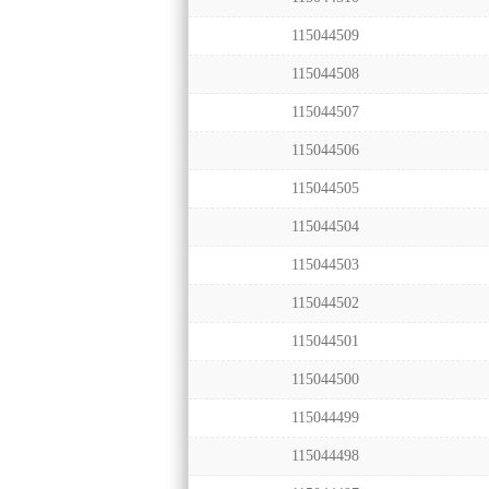
115044509
115044508
115044507
115044506
115044505
115044504
115044503
115044502
115044501
115044500
115044499
115044498