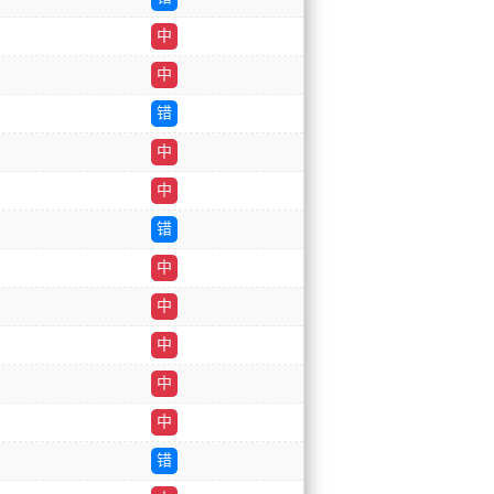
中
中
错
中
中
错
中
中
中
中
中
错