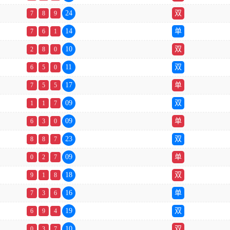
24
双
7
8
9
14
单
7
6
1
10
双
2
8
0
11
双
6
5
0
17
单
7
5
5
09
双
1
1
7
09
单
6
3
0
23
双
8
8
7
09
单
0
2
7
18
双
9
1
8
16
单
7
3
6
19
双
6
9
4
10
双
0
3
7