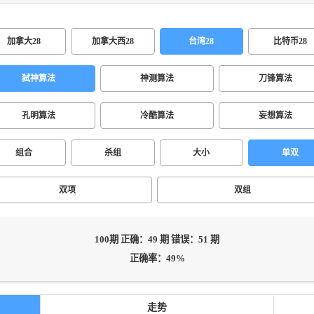
加拿大28
加拿大西28
台湾28
比特币28
弑神算法
神测算法
刀锋算法
孔明算法
冷酷算法
妄想算法
组合
杀组
大小
单双
双项
双组
100期 正确：49 期 错误：51 期
正确率：49%
走势