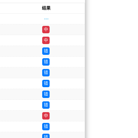
结果
---
中
中
错
错
错
错
错
错
中
错
错