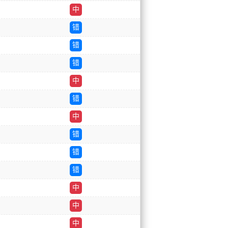
中
错
错
错
中
错
中
错
错
错
中
中
中