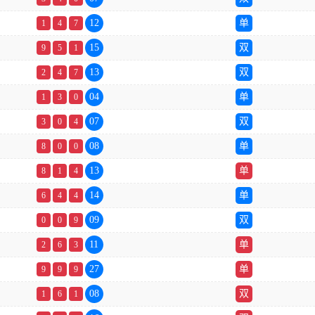
12
单
1
4
7
15
双
9
5
1
13
双
2
4
7
04
单
1
3
0
07
双
3
0
4
08
单
8
0
0
13
单
8
1
4
14
单
6
4
4
09
双
0
0
9
11
单
2
6
3
27
单
9
9
9
08
双
1
6
1