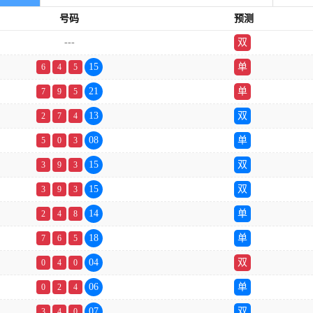
号码
预测
---
双
15
单
6
4
5
21
单
7
9
5
13
双
2
7
4
08
单
5
0
3
15
双
3
9
3
15
双
3
9
3
14
单
2
4
8
18
单
7
6
5
04
双
0
4
0
06
单
0
2
4
07
双
3
4
0