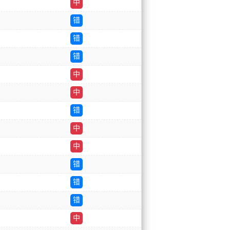
中
错
错
错
中
中
错
中
中
错
错
错
中