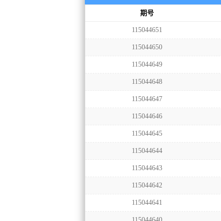
期号
115044651
115044650
115044649
115044648
115044647
115044646
115044645
115044644
115044643
115044642
115044641
115044640