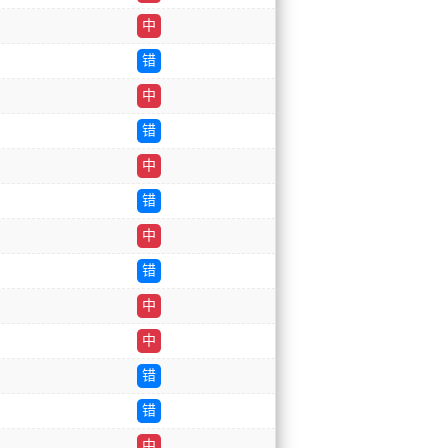
中
错
中
错
中
错
中
错
中
中
错
错
中