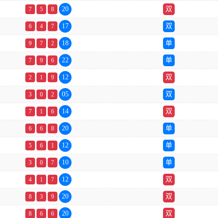
20
双
7
5
8
17
双
6
4
7
18
单
9
7
2
22
单
7
9
6
12
双
2
1
9
05
双
3
0
2
14
双
7
1
6
20
单
6
6
8
12
单
5
6
1
10
单
3
0
7
12
双
4
1
7
20
双
8
3
9
20
双
8
6
6