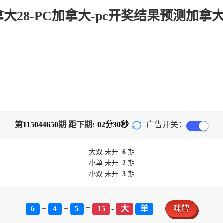
第
115044650
期 距下期:
02
分
30
秒
广告开关：
大双
未开:
6
期
小单
未开:
2
期
小双
未开:
3
期
6
+
4
+
5
=
15
-
大
单
咪牌