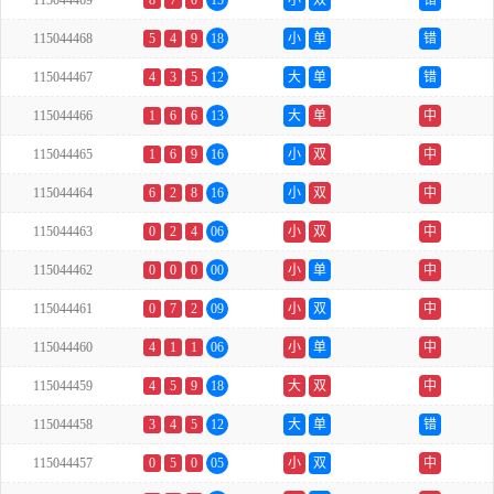
115044469
8
7
0
15
小
双
错
115044468
5
4
9
18
小
单
错
115044467
4
3
5
12
大
单
错
115044466
1
6
6
13
大
单
中
115044465
1
6
9
16
小
双
中
115044464
6
2
8
16
小
双
中
115044463
0
2
4
06
小
双
中
115044462
0
0
0
00
小
单
中
115044461
0
7
2
09
小
双
中
115044460
4
1
1
06
小
单
中
115044459
4
5
9
18
大
双
中
115044458
3
4
5
12
大
单
错
115044457
0
5
0
05
小
双
中