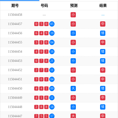
期号
号码
预测
结果
115044458
---
小
---
双
115044457
0
5
0
05
小
中
115044456
6
4
9
19
小
错
115044455
3
1
0
04
小
中
115044454
4
9
3
16
小
错
115044453
6
7
8
21
小
错
115044452
2
7
2
11
小
中
115044451
3
0
1
04
小
中
115044450
4
4
1
09
大
错
115044449
4
1
6
11
小
中
115044448
2
8
8
18
小
错
115044447
7
5
5
17
大
中