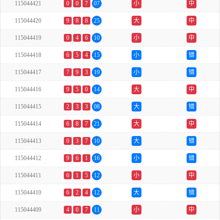
115044421
0
0
7
07
小
中
115044420
9
8
8
25
大
中
115044419
0
4
6
10
小
中
115044418
6
5
4
15
小
错
115044417
7
9
3
19
小
错
115044416
9
5
0
14
大
中
115044415
2
3
3
08
大
错
115044414
6
8
7
21
大
中
115044413
0
3
7
10
大
错
115044412
9
6
1
16
小
错
115044411
6
1
5
12
小
中
115044410
6
2
4
12
大
错
115044409
4
0
7
11
小
中