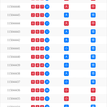
115044446
4
7
7
18
大
中
115044445
2
6
5
13
大
错
115044444
6
2
7
15
大
中
115044443
3
6
3
12
大
错
115044442
4
8
0
12
大
错
115044441
3
8
4
15
小
错
115044440
1
0
4
05
大
错
115044439
8
4
4
16
小
错
115044438
4
2
5
11
大
错
115044437
9
8
9
26
小
错
115044436
6
0
0
06
小
中
115044435
3
0
8
11
小
中