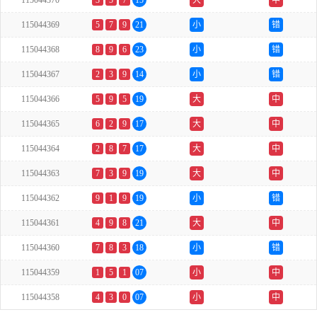
115044370
3
5
7
15
大
中
115044369
5
7
9
21
小
错
115044368
8
9
6
23
小
错
115044367
2
3
9
14
小
错
115044366
5
9
5
19
大
中
115044365
6
2
9
17
大
中
115044364
2
8
7
17
大
中
115044363
7
3
9
19
大
中
115044362
9
1
9
19
小
错
115044361
4
9
8
21
大
中
115044360
7
8
3
18
小
错
115044359
1
5
1
07
小
中
115044358
4
3
0
07
小
中