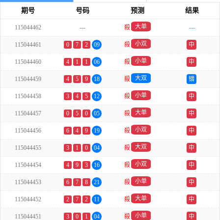
期号
号码
预测
结果
大单
115044462
---
殺
---
小双
115044461
0
7
2
09
殺
中
小单
115044460
4
1
1
06
殺
中
大双
115044459
4
5
9
18
殺
错
小单
115044458
3
4
5
12
殺
中
大单
115044457
0
5
0
05
殺
中
小双
115044456
6
4
9
19
殺
中
大双
115044455
3
1
0
04
殺
中
小双
115044454
4
9
3
16
殺
中
小单
115044453
6
7
8
21
殺
中
大单
115044452
2
7
2
11
殺
中
小单
115044451
3
0
1
04
殺
中