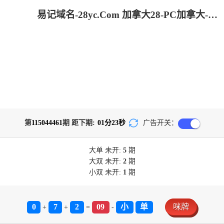
易记域名-28yc.Com 加拿大28-PC加拿大-pc开奖结果预测加拿大|加拿大28开奖结果预测官网|pc走势最新预测_火热研究!
第
115044461
期 距下期:
01
分
23
秒
广告开关：
大单
未开:
5
期
大双
未开:
2
期
小双
未开:
1
期
0
7
2
09
小
单
咪牌
+
+
=
-