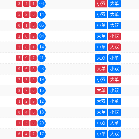
08
小双
大单
3
4
1
14
小双
大单
5
3
6
06
小单
大双
0
1
5
04
大单
小双
2
0
2
14
小单
大双
5
8
1
21
大双
小单
5
9
7
23
大单
小双
9
6
8
19
小双
大单
7
7
5
15
大单
小双
8
7
0
12
大双
小单
1
2
9
18
大单
小双
8
4
6
20
小双
大单
7
5
8
17
小单
大双
6
4
7