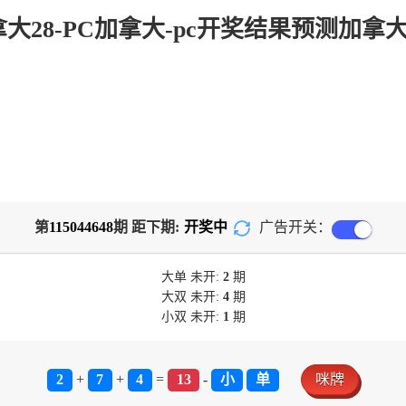
第
115044648
期 距下期:
开奖中
广告开关：
大单
未开:
2
期
大双
未开:
4
期
小双
未开:
1
期
2
+
7
+
4
=
13
-
小
单
咪牌