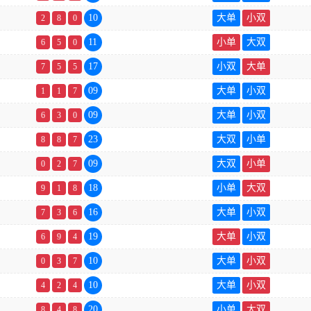
10
大单
小双
2
8
0
11
小单
大双
6
5
0
17
小双
大单
7
5
5
09
大单
小双
1
1
7
09
大单
小双
6
3
0
23
大双
小单
8
8
7
09
大双
小单
0
2
7
18
小单
大双
9
1
8
16
大单
小双
7
3
6
19
大单
小双
6
9
4
10
大单
小双
0
3
7
10
大单
小双
4
2
4
20
小单
大双
8
4
8