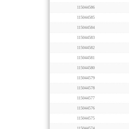
115044586
115044585
115044584
115044583
115044582
115044581
115044580
115044579
115044578
115044577
115044576
115044575
115044574