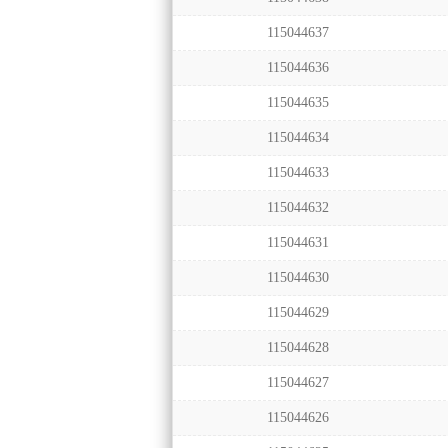
115044637
115044636
115044635
115044634
115044633
115044632
115044631
115044630
115044629
115044628
115044627
115044626