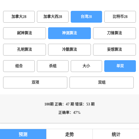
加拿大28
加拿大西28
台湾28
比特币28
弑神算法
神测算法
刀锋算法
孔明算法
冷酷算法
妄想算法
组合
杀组
大小
单双
双项
双组
100期 正确：47 期 错误：53 期
正确率：47%
预测
走势
统计