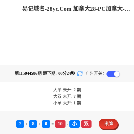
易记域名-28yc.Com 加拿大28-PC加拿大-pc开奖结果预测加拿大|加拿大28开奖结果预测官网|pc走势最新预测_火热研究!
第
115044586
期 距下期:
00
分
24
秒
广告开关：
大单
未开:
2
期
大双
未开:
7
期
小单
未开:
1
期
2
8
0
10
小
双
咪牌
+
+
=
-