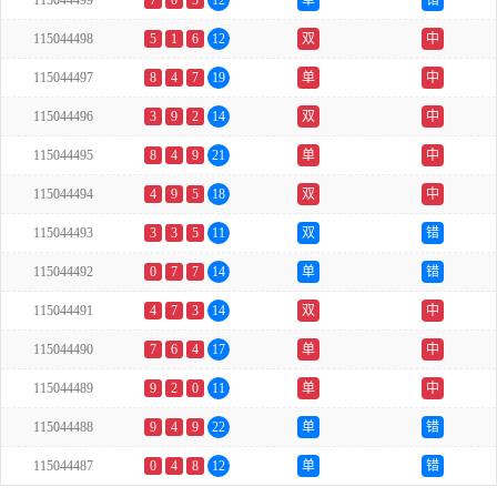
115044499
7
0
5
12
单
错
115044498
5
1
6
12
双
中
115044497
8
4
7
19
单
中
115044496
3
9
2
14
双
中
115044495
8
4
9
21
单
中
115044494
4
9
5
18
双
中
115044493
3
3
5
11
双
错
115044492
0
7
7
14
单
错
115044491
4
7
3
14
双
中
115044490
7
6
4
17
单
中
115044489
9
2
0
11
单
中
115044488
9
4
9
22
单
错
115044487
0
4
8
12
单
错