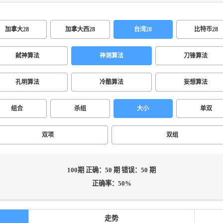
加拿大28
加拿大西28
台湾28
比特币28
弑神算法
神测算法
刀锋算法
孔明算法
冷酷算法
妄想算法
组合
杀组
大小
单双
双项
双组
100期 正确：50 期 错误：50 期
正确率：50%
走势