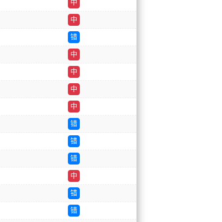
中
中
错
中
中
中
中
错
错
错
中
错
错