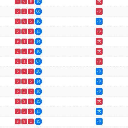
18
大
4
6
8
08
小
5
3
0
16
小
3
8
5
11
小
0
8
3
14
大
9
1
4
16
大
2
5
9
07
小
2
1
4
20
小
6
7
7
14
小
0
9
5
18
小
6
5
7
19
大
6
9
4
11
大
3
5
3
19
小
8
9
2