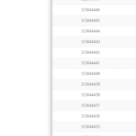
115044446
115044445
115044444
115044443
115044442
115044441
115044440
115044439
115044438
115044437
115044436
115044435