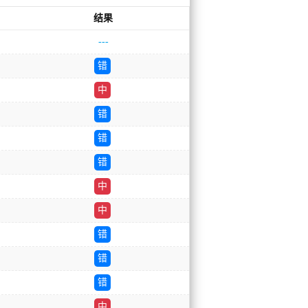
结果
---
错
中
错
错
错
中
中
错
错
错
中