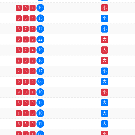
10
小
6
0
4
15
小
6
5
4
17
小
8
7
2
22
大
6
7
9
19
大
8
7
4
16
大
3
6
7
17
小
2
6
9
06
大
0
1
5
10
小
9
0
1
12
大
3
9
0
10
大
1
4
5
11
大
6
5
0
08
小
1
6
1