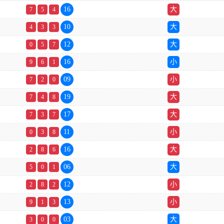
16
大
7
5
4
10
大
4
3
3
12
大
0
5
7
16
小
9
6
1
09
小
7
2
0
19
大
7
4
8
17
大
7
3
7
11
小
0
3
8
16
大
2
8
6
06
大
5
0
1
12
小
2
8
2
13
小
9
1
3
03
大
3
0
0