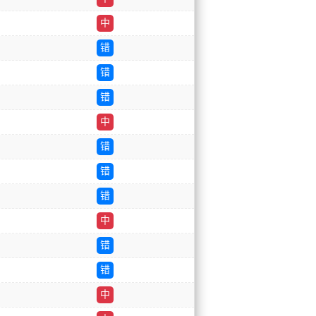
中
错
错
错
中
错
错
错
中
错
错
中