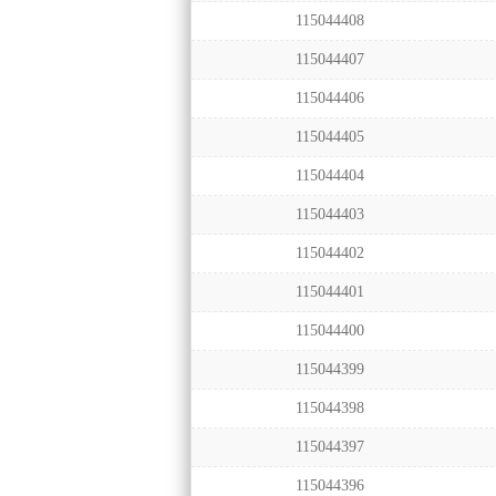
115044408
115044407
115044406
115044405
115044404
115044403
115044402
115044401
115044400
115044399
115044398
115044397
115044396