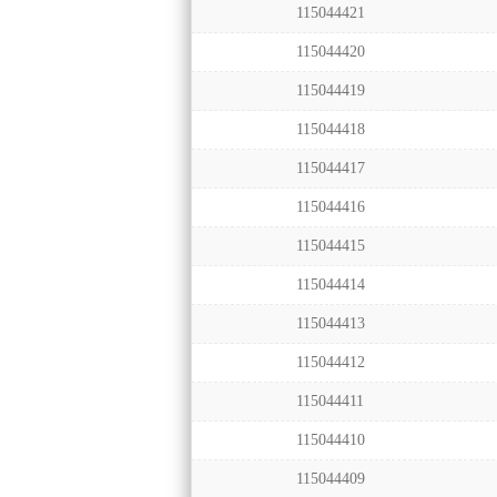
115044421
115044420
115044419
115044418
115044417
115044416
115044415
115044414
115044413
115044412
115044411
115044410
115044409