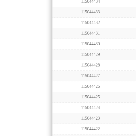
115044434
115044433
115044432
115044431
115044430
115044429
115044428
115044427
115044426
115044425
115044424
115044423
115044422