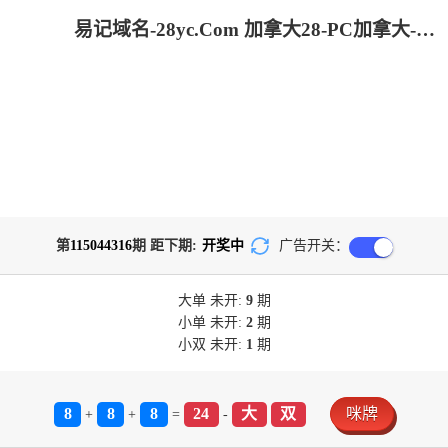
易记域名-28yc.Com 加拿大28-PC加拿大-pc开奖结果预测加拿大|加拿大28开奖结果预测官网|pc走势最新预测_火热研究!
第
115044316
期 距下期:
开奖中
广告开关：
大单
未开:
9
期
小单
未开:
2
期
小双
未开:
1
期
8
8
8
24
大
双
咪牌
+
+
=
-