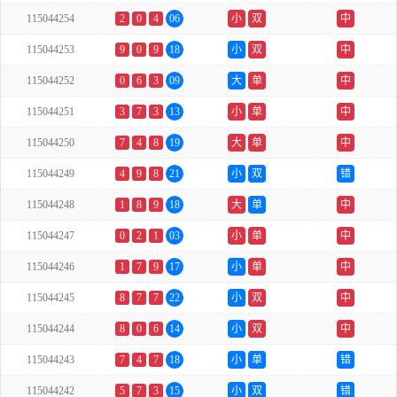
115044254
2
0
4
06
小
双
中
115044253
9
0
9
18
小
双
中
115044252
0
6
3
09
大
单
中
115044251
3
7
3
13
小
单
中
115044250
7
4
8
19
大
单
中
115044249
4
9
8
21
小
双
错
115044248
1
8
9
18
大
单
中
115044247
0
2
1
03
小
单
中
115044246
1
7
9
17
小
单
中
115044245
8
7
7
22
小
双
中
115044244
8
0
6
14
小
双
中
115044243
7
4
7
18
小
单
错
115044242
5
7
3
15
小
双
错