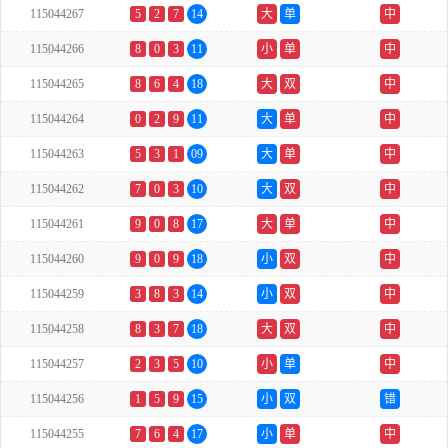
115044267
5
2
7
14
大
单
中
115044266
8
0
3
11
小
单
中
115044265
8
6
4
18
大
双
中
115044264
0
2
9
11
大
单
中
115044263
5
3
1
09
大
单
中
115044262
7
0
3
10
大
双
中
115044261
9
0
8
17
大
单
中
115044260
9
0
9
18
小
双
中
115044259
3
8
3
14
小
双
中
115044258
8
3
7
18
大
双
中
115044257
2
3
5
10
小
单
中
115044256
1
5
9
15
小
双
错
115044255
7
6
4
17
小
单
中