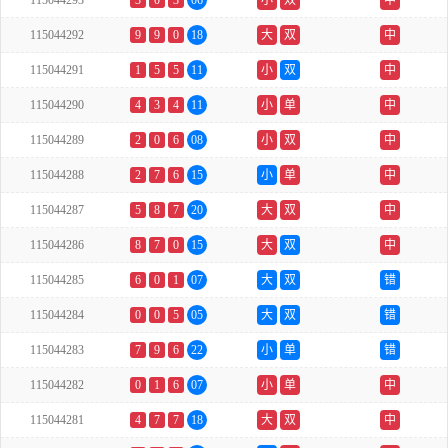
115044293
3
0
3
06
小
双
中
115044292
9
9
0
18
大
双
中
115044291
1
5
5
11
小
双
中
115044290
4
3
4
11
小
单
中
115044289
2
0
6
08
小
双
中
115044288
2
7
6
15
小
单
中
115044287
5
8
7
20
大
双
中
115044286
8
7
0
15
大
双
中
115044285
6
0
1
07
大
双
错
115044284
0
0
5
05
大
双
错
115044283
7
9
6
22
小
单
错
115044282
0
1
6
07
小
单
中
115044281
4
7
7
18
大
双
中