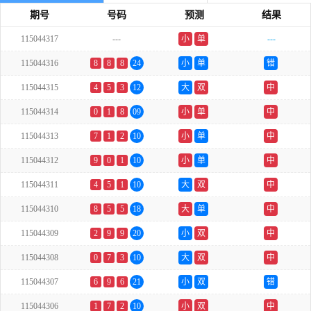
期号
号码
预测
结果
115044317
---
小
单
---
115044316
8
8
8
24
小
单
错
115044315
4
5
3
12
大
双
中
115044314
0
1
8
09
小
单
中
115044313
7
1
2
10
小
单
中
115044312
9
0
1
10
小
单
中
115044311
4
5
1
10
大
双
中
115044310
8
5
5
18
大
单
中
115044309
2
9
9
20
小
双
中
115044308
0
7
3
10
大
双
中
115044307
6
9
6
21
小
双
错
115044306
1
7
2
10
小
双
中