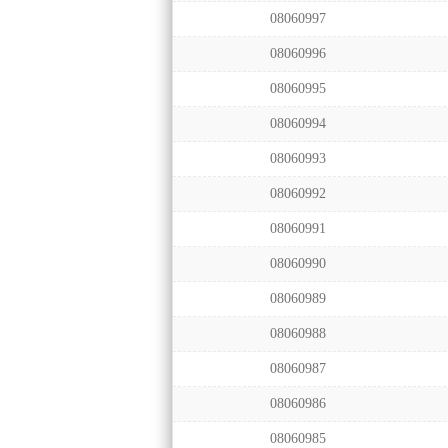
08060997
08060996
08060995
08060994
08060993
08060992
08060991
08060990
08060989
08060988
08060987
08060986
08060985