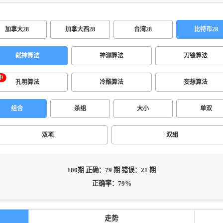
加拿大28
加拿大西28
台湾28
比特币28
弑神算法
神测算法
刀锋算法
孔明算法
冷酷算法
妄想算法
组合
杀组
大小
单双
双项
双组
100期 正确：79 期 错误：21 期
正确率：79%
走势