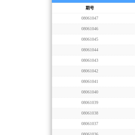
期号
08061047
08061046
08061045
08061044
08061043
08061042
08061041
08061040
08061039
08061038
08061037
08061036