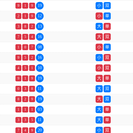
19
小
双
9
1
9
12
小
单
2
1
9
13
大
单
3
8
2
16
大
双
7
5
4
08
小
单
1
0
7
16
小
双
9
5
2
10
小
双
4
5
1
19
大
单
9
1
9
11
大
双
0
3
8
19
大
双
8
2
9
03
大
单
1
1
1
11
大
单
3
3
5
20
小
双
7
4
9