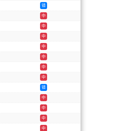
错
中
中
中
中
中
中
中
错
中
中
中
中