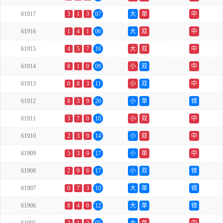
61917
3
1
3
07
大
单
中
61916
1
4
1
06
大
双
中
61915
4
5
7
16
大
双
中
61914
8
1
0
09
小
双
中
61913
0
8
3
11
小
双
中
61912
8
3
9
20
小
单
错
61911
3
7
0
10
小
双
中
61910
2
3
9
14
小
双
中
61909
5
3
9
17
小
单
中
61908
2
9
6
17
小
双
错
61907
0
7
3
10
大
单
错
61906
8
4
0
12
大
单
错