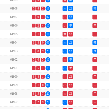
61969
2
3
9
14
大
单
中
61968
5
4
2
11
大
双
错
61967
0
0
7
07
小
双
中
61966
4
2
4
10
小
单
中
61965
8
1
7
16
大
双
中
61964
1
8
0
09
大
双
错
61963
8
8
9
25
小
双
错
61962
5
6
5
16
大
单
中
61961
9
5
1
15
小
单
中
61960
3
8
1
12
小
双
中
61959
5
1
0
06
小
双
中
61958
8
5
7
20
大
双
中
61957
9
2
9
20
小
双
中