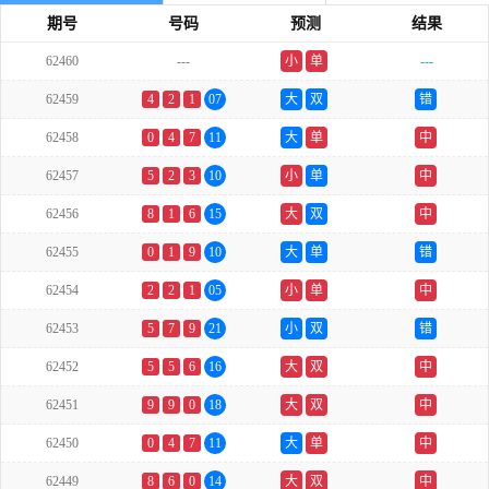
期号
号码
预测
结果
62460
---
小
单
---
62459
4
2
1
07
大
双
错
62458
0
4
7
11
大
单
中
62457
5
2
3
10
小
单
中
62456
8
1
6
15
大
双
中
62455
0
1
9
10
大
单
错
62454
2
2
1
05
小
单
中
62453
5
7
9
21
小
双
错
62452
5
5
6
16
大
双
中
62451
9
9
0
18
大
双
中
62450
0
4
7
11
大
单
中
62449
8
6
0
14
大
双
中