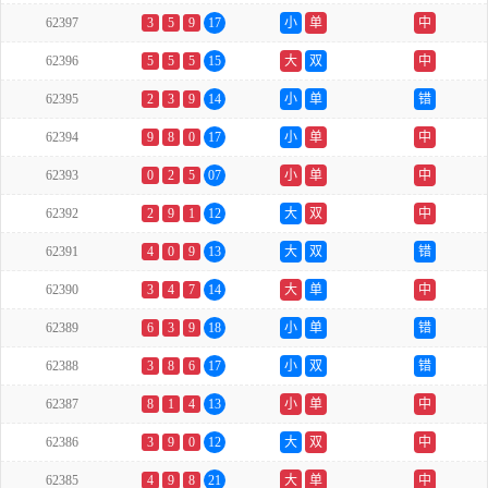
62397
3
5
9
17
小
单
中
62396
5
5
5
15
大
双
中
62395
2
3
9
14
小
单
错
62394
9
8
0
17
小
单
中
62393
0
2
5
07
小
单
中
62392
2
9
1
12
大
双
中
62391
4
0
9
13
大
双
错
62390
3
4
7
14
大
单
中
62389
6
3
9
18
小
单
错
62388
3
8
6
17
小
双
错
62387
8
1
4
13
小
单
中
62386
3
9
0
12
大
双
中
62385
4
9
8
21
大
单
中