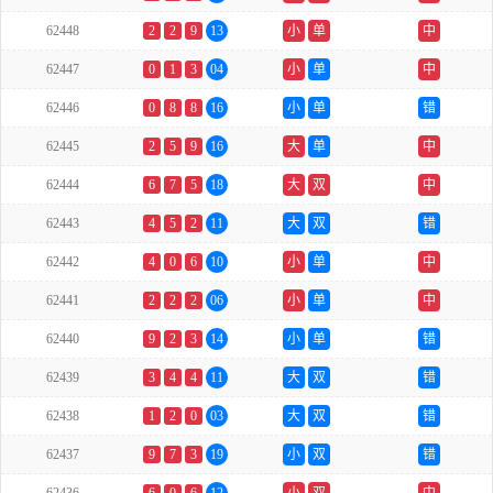
62448
2
2
9
13
小
单
中
62447
0
1
3
04
小
单
中
62446
0
8
8
16
小
单
错
62445
2
5
9
16
大
单
中
62444
6
7
5
18
大
双
中
62443
4
5
2
11
大
双
错
62442
4
0
6
10
小
单
中
62441
2
2
2
06
小
单
中
62440
9
2
3
14
小
单
错
62439
3
4
4
11
大
双
错
62438
1
2
0
03
大
双
错
62437
9
7
3
19
小
双
错