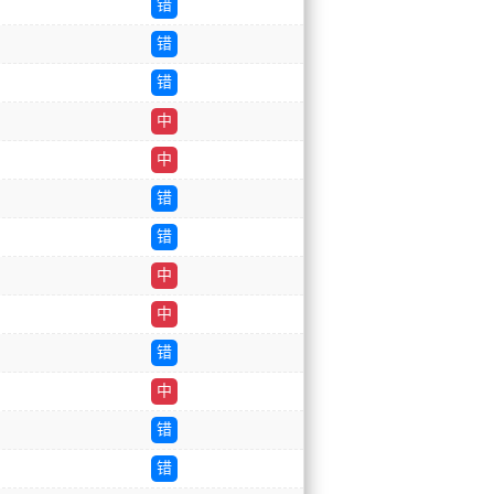
错
错
错
中
中
错
错
中
中
错
中
错
错