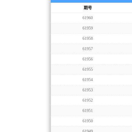
期号
61960
61959
61958
61957
61956
61955
61954
61953
61952
61951
61950
61949