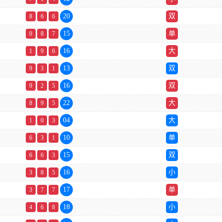
20
双
8
6
6
15
单
0
8
7
16
大
1
9
6
13
双
9
3
1
16
双
9
2
5
22
大
8
9
5
04
大
1
0
3
10
单
6
3
1
15
双
6
6
3
16
小
3
8
5
17
单
3
7
7
18
小
4
6
8