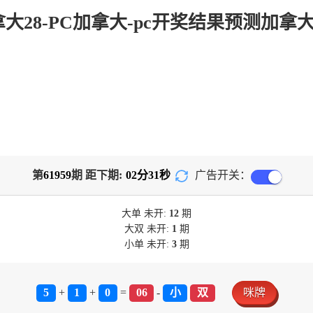
第
61959
期 距下期:
02
分
31
秒
广告开关：
大单
未开:
12
期
大双
未开:
1
期
小单
未开:
3
期
5
+
1
+
0
=
06
-
小
双
咪牌