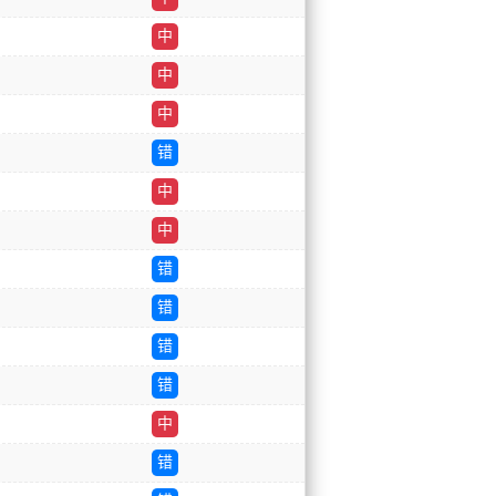
中
中
中
错
中
中
错
错
错
错
中
错