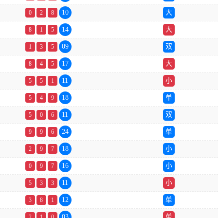
10
大
0
2
8
14
大
8
1
5
09
双
1
3
5
17
大
8
4
5
11
小
5
5
1
18
单
5
4
9
11
双
5
0
6
24
单
9
9
6
18
小
2
9
7
16
小
0
9
7
11
小
5
3
3
12
单
3
8
1
03
单
2
1
0