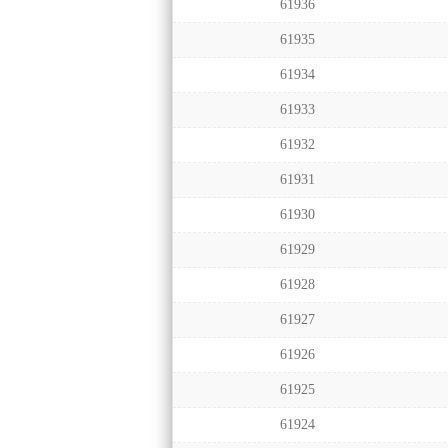
61936
61935
61934
61933
61932
61931
61930
61929
61928
61927
61926
61925
61924