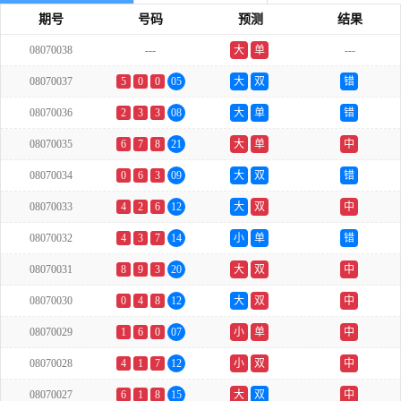
期号
号码
预测
结果
08070038
---
大
单
---
08070037
5
0
0
05
大
双
错
08070036
2
3
3
08
大
单
错
08070035
6
7
8
21
大
单
中
08070034
0
6
3
09
大
双
错
08070033
4
2
6
12
大
双
中
08070032
4
3
7
14
小
单
错
08070031
8
9
3
20
大
双
中
08070030
0
4
8
12
大
双
中
08070029
1
6
0
07
小
单
中
08070028
4
1
7
12
小
双
中
08070027
6
1
8
15
大
双
中