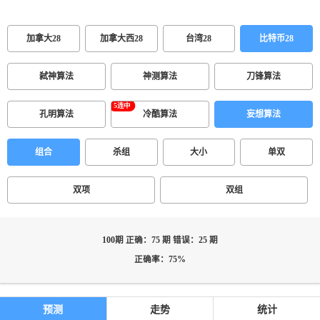
加拿大28
加拿大西28
台湾28
比特币28
弑神算法
神测算法
刀锋算法
孔明算法
冷酷算法
妄想算法
组合
杀组
大小
单双
双项
双组
100期 正确：75 期 错误：25 期
正确率：75%
预测
走势
统计