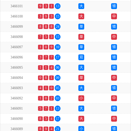
3466101
9
3
1
13
大
错
3466100
3
9
3
15
大
中
3466099
8
8
8
24
单
错
3466098
7
5
3
15
单
中
3466097
1
0
9
10
单
错
3466096
3
7
7
17
双
错
3466095
1
1
4
06
大
错
3466094
0
8
1
09
单
中
3466093
4
1
0
05
大
错
3466092
1
0
2
03
小
中
3466091
5
7
1
13
大
错
3466090
8
5
4
17
大
中
3466089
8
9
4
21
小
错