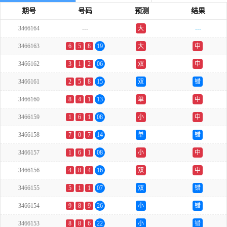
期号
号码
预测
结果
3466164
---
大
---
3466163
6
5
8
19
大
中
3466162
3
1
2
06
双
中
3466161
2
5
8
15
双
错
3466160
8
4
1
13
单
中
3466159
1
6
1
08
小
中
3466158
7
0
7
14
单
错
3466157
1
6
1
08
小
中
3466156
4
8
4
16
双
中
3466155
5
1
1
07
双
错
3466154
9
8
9
26
小
错
3466153
8
8
6
22
小
错