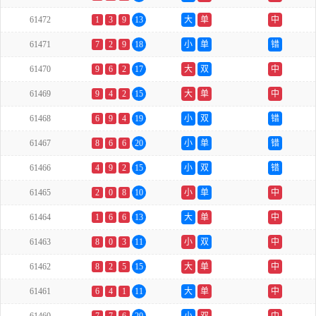
61472
1
3
9
13
大
单
中
61471
7
2
9
18
小
单
错
61470
9
6
2
17
大
双
中
61469
9
4
2
15
大
单
中
61468
6
9
4
19
小
双
错
61467
8
6
6
20
小
单
错
61466
4
9
2
15
小
双
错
61465
2
0
8
10
小
单
中
61464
1
6
6
13
大
单
中
61463
8
0
3
11
小
双
中
61462
8
2
5
15
大
单
中
61461
6
4
1
11
大
单
中