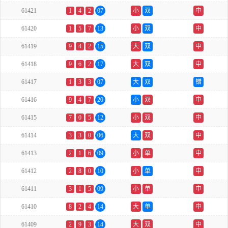
61421
1
4
2
07
小
双
中
61420
1
5
7
13
小
双
中
61419
9
4
2
15
大
双
中
61418
9
6
2
17
大
双
中
61417
1
3
3
07
大
双
错
61416
9
4
7
20
小
双
中
61415
7
0
5
12
小
双
中
61414
3
3
0
06
大
双
中
61413
2
1
6
09
小
单
中
61412
2
8
0
10
小
单
中
61411
3
1
5
09
小
单
中
61410
8
2
4
14
大
单
中
61409
2
9
3
14
大
双
中