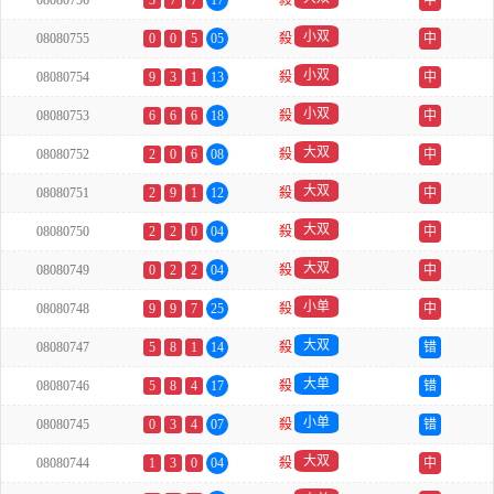
08080756
3
7
7
17
殺
中
小双
08080755
0
0
5
05
殺
中
小双
08080754
9
3
1
13
殺
中
小双
08080753
6
6
6
18
殺
中
大双
08080752
2
0
6
08
殺
中
大双
08080751
2
9
1
12
殺
中
大双
08080750
2
2
0
04
殺
中
大双
08080749
0
2
2
04
殺
中
小单
08080748
9
9
7
25
殺
中
大双
08080747
5
8
1
14
殺
错
大单
08080746
5
8
4
17
殺
错
小单
08080745
0
3
4
07
殺
错
大双
08080744
1
3
0
04
殺
中