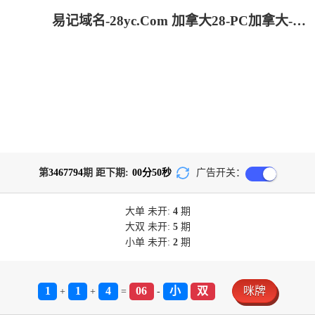
易记域名-28yc.Com 加拿大28-PC加拿大-pc开奖结果预测加拿大|加拿大28开奖结果预测官网|pc走势最新预测_火热研究!
第
3467794
期 距下期:
00
分
50
秒
广告开关：
大单
未开:
4
期
大双
未开:
5
期
小单
未开:
2
期
1
1
4
06
小
双
咪牌
+
+
=
-