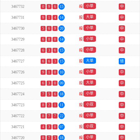
小单
3467732
0
9
6
15
殺
中
大单
3467731
9
1
4
14
殺
中
小单
3467730
5
6
9
20
殺
中
小单
3467729
6
8
0
14
殺
中
小单
3467728
6
3
6
15
殺
中
大单
3467727
6
6
3
15
殺
错
小单
3467726
9
1
0
10
殺
中
大单
3467725
6
3
0
09
殺
中
小单
3467724
7
5
6
18
殺
中
小双
3467723
8
2
1
11
殺
中
小单
3467722
8
7
7
22
殺
中
小双
3467721
4
3
0
07
殺
中
小单
3467720
8
7
3
18
殺
中