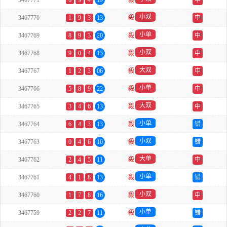
3467771
6
9
4
19
殺
中
小双
3467770
1
9
3
13
殺
中
小单
3467769
8
9
3
20
殺
中
小双
3467768
9
0
4
13
殺
中
大双
3467767
1
2
3
06
殺
中
小单
3467766
5
8
9
22
殺
中
大双
3467765
3
4
6
13
殺
中
小单
3467764
6
4
3
13
殺
错
小双
3467763
0
4
6
10
殺
错
大单
3467762
2
4
5
11
殺
中
小单
3467761
4
1
8
13
殺
错
小双
3467760
1
7
8
16
殺
中
小单
3467759
2
2
7
11
殺
错