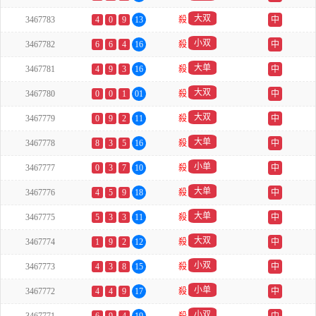
大双
3467783
4
0
9
13
殺
中
小双
3467782
6
6
4
16
殺
中
大单
3467781
4
9
3
16
殺
中
大双
3467780
0
0
1
01
殺
中
大双
3467779
0
9
2
11
殺
中
大单
3467778
8
3
5
16
殺
中
小单
3467777
0
3
7
10
殺
中
大单
3467776
4
5
9
18
殺
中
大单
3467775
5
3
3
11
殺
中
大双
3467774
1
9
2
12
殺
中
小双
3467773
4
3
8
15
殺
中
小单
3467772
4
4
9
17
殺
中
小双