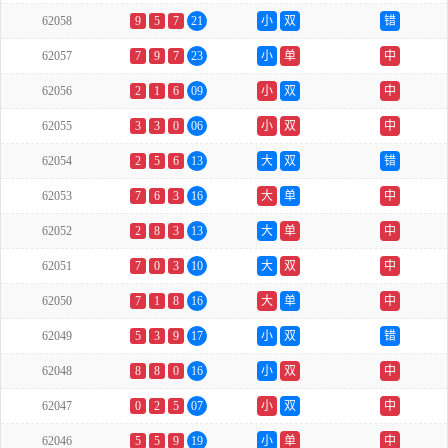
62058
9
5
7
21
小
双
错
62057
7
9
7
23
小
单
中
62056
2
1
6
09
小
双
中
62055
3
3
0
06
小
双
中
62054
2
5
6
13
大
双
错
62053
7
6
3
16
大
单
中
62052
2
8
3
13
大
单
中
62051
7
0
3
10
大
双
中
62050
7
1
8
16
大
单
中
62049
5
3
9
17
小
双
错
62048
8
8
0
16
小
双
中
62047
0
2
5
07
小
双
中
62046
5
5
9
19
小
单
中