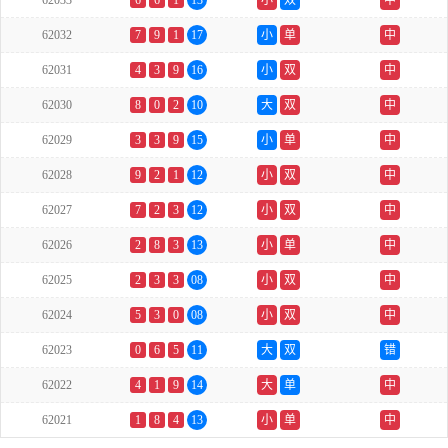
62033
6
6
1
13
小
双
中
62032
7
9
1
17
小
单
中
62031
4
3
9
16
小
双
中
62030
8
0
2
10
大
双
中
62029
3
3
9
15
小
单
中
62028
9
2
1
12
小
双
中
62027
7
2
3
12
小
双
中
62026
2
8
3
13
小
单
中
62025
2
3
3
08
小
双
中
62024
5
3
0
08
小
双
中
62023
0
6
5
11
大
双
错
62022
4
1
9
14
大
单
中
62021
1
8
4
13
小
单
中