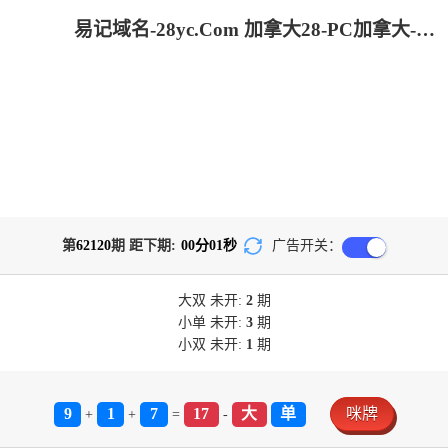
易记域名-28yc.Com 加拿大28-PC加拿大-pc开奖结果预测加拿大|加拿大28开奖结果预测官网|pc走势最新预测_火热研究!
第
62120
期 距下期:
00
分
01
秒
广告开关：
大双
未开:
2
期
小单
未开:
3
期
小双
未开:
1
期
9
1
7
17
大
单
咪牌
+
+
=
-