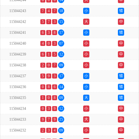
115044244
8
0
6
14
大
中
115044243
7
4
7
18
小
错
115044242
5
7
3
15
大
中
115044241
6
3
8
17
小
错
115044240
4
0
3
07
小
中
115044239
6
1
5
12
小
中
115044238
2
0
7
09
小
中
115044237
5
9
3
17
小
错
115044236
0
8
6
14
小
错
115044235
1
0
8
09
大
错
115044234
0
3
9
12
小
中
115044233
9
7
9
25
大
中
115044232
2
3
4
09
小
中