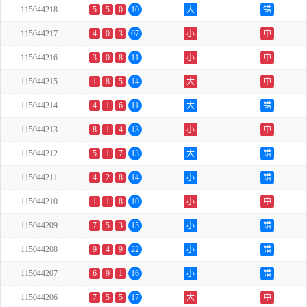
115044218
5
5
0
10
大
错
115044217
4
0
3
07
小
中
115044216
3
0
8
11
小
中
115044215
1
8
5
14
大
中
115044214
4
1
6
11
大
错
115044213
8
1
4
13
小
中
115044212
5
1
7
13
大
错
115044211
4
2
8
14
小
错
115044210
1
1
8
10
小
中
115044209
7
5
3
15
小
错
115044208
9
4
9
22
小
错
115044207
6
9
1
16
小
错
115044206
7
5
5
17
大
中