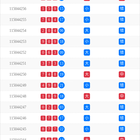
115044256
1
5
9
15
小
错
115044255
7
6
4
17
小
错
115044254
2
0
4
06
大
错
115044253
9
0
9
18
小
错
115044252
0
6
3
09
大
错
115044251
3
7
3
13
大
错
115044250
7
4
8
19
大
中
115044249
4
9
8
21
小
错
115044248
1
8
9
18
大
中
115044247
0
2
1
03
大
错
115044246
1
7
9
17
小
错
115044245
8
7
7
22
小
错