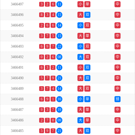
3466497
3
2
6
11
小
单
中
3466496
8
3
4
15
大
双
中
3466495
2
6
6
14
小
双
中
3466494
3
7
5
15
大
单
中
3466493
6
9
7
22
小
双
中
3466492
0
2
6
08
大
双
中
3466491
6
3
2
11
小
双
中
3466490
5
7
9
21
大
双
中
3466489
3
7
4
14
大
双
中
3466488
6
9
1
16
小
单
错
3466487
9
3
7
19
大
单
中
3466486
2
7
0
09
大
单
中
3466485
5
9
7
21
大
双
中