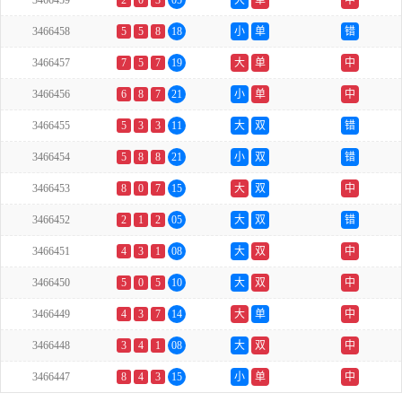
3466459
2
0
3
05
大
单
中
3466458
5
5
8
18
小
单
错
3466457
7
5
7
19
大
单
中
3466456
6
8
7
21
小
单
中
3466455
5
3
3
11
大
双
错
3466454
5
8
8
21
小
双
错
3466453
8
0
7
15
大
双
中
3466452
2
1
2
05
大
双
错
3466451
4
3
1
08
大
双
中
3466450
5
0
5
10
大
双
中
3466449
4
3
7
14
大
单
中
3466448
3
4
1
08
大
双
中
3466447
8
4
3
15
小
单
中