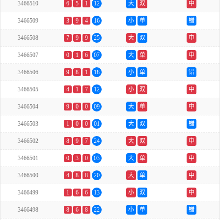
3466510
6
5
1
12
大
双
中
3466509
3
9
4
16
小
单
错
3466508
7
9
9
25
大
双
中
3466507
0
1
6
07
大
单
中
3466506
9
8
1
18
小
单
错
3466505
4
1
7
12
小
双
中
3466504
9
0
0
09
大
单
中
3466503
1
0
0
01
大
双
错
3466502
8
9
7
24
大
双
中
3466501
0
3
0
03
大
单
中
3466500
4
8
8
20
大
单
中
3466499
1
6
6
13
小
双
中
3466498
8
6
8
22
小
单
错