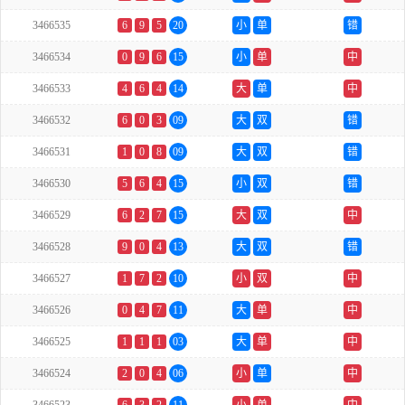
3466535
6
9
5
20
小
单
错
3466534
0
9
6
15
小
单
中
3466533
4
6
4
14
大
单
中
3466532
6
0
3
09
大
双
错
3466531
1
0
8
09
大
双
错
3466530
5
6
4
15
小
双
错
3466529
6
2
7
15
大
双
中
3466528
9
0
4
13
大
双
错
3466527
1
7
2
10
小
双
中
3466526
0
4
7
11
大
单
中
3466525
1
1
1
03
大
单
中
3466524
2
0
4
06
小
单
中