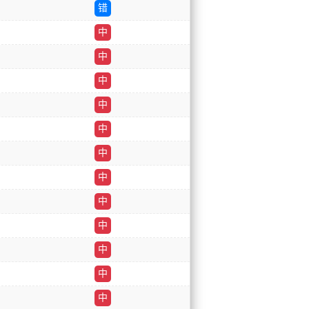
错
中
中
中
中
中
中
中
中
中
中
中
中