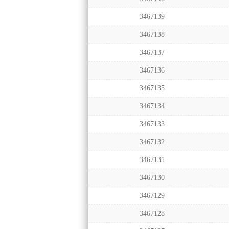
3467139
3467138
3467137
3467136
3467135
3467134
3467133
3467132
3467131
3467130
3467129
3467128