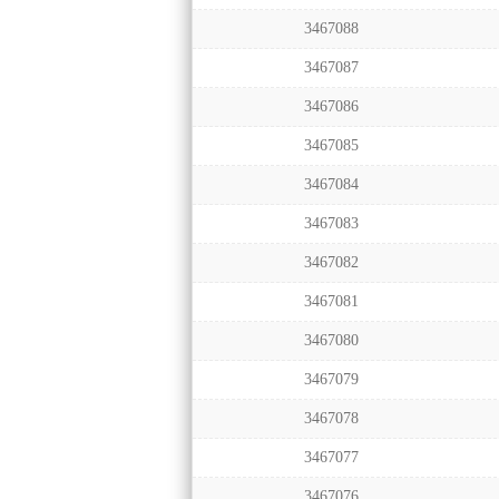
3467088
3467087
3467086
3467085
3467084
3467083
3467082
3467081
3467080
3467079
3467078
3467077
3467076