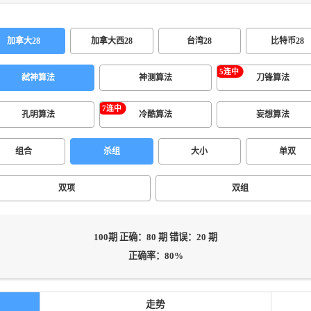
加拿大28
加拿大西28
台湾28
比特币28
弑神算法
神测算法
刀锋算法
孔明算法
冷酷算法
妄想算法
组合
杀组
大小
单双
双项
双组
100期 正确：80 期 错误：20 期
正确率：80%
走势