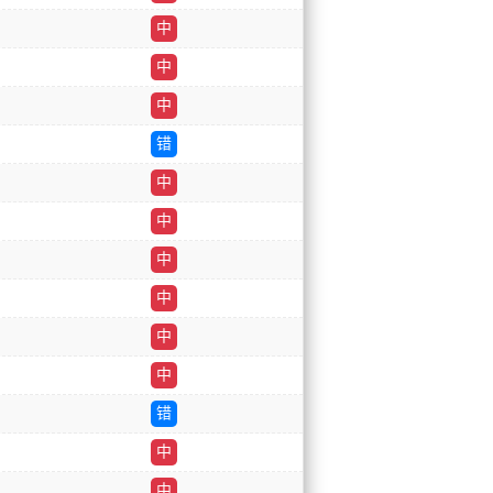
中
中
中
错
中
中
中
中
中
中
错
中
中