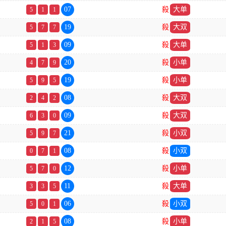
07
殺
大单
5
1
1
19
殺
大双
5
7
7
09
殺
大单
5
1
3
20
殺
小单
4
7
9
19
殺
小单
5
9
5
08
殺
大双
2
4
2
09
殺
大双
6
3
0
21
殺
小双
5
9
7
08
殺
小双
0
7
1
12
殺
小单
5
7
0
11
殺
大单
3
3
5
06
殺
小双
5
0
1
08
殺
小单
2
1
5