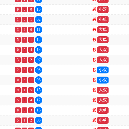
15
殺
小双
9
6
0
02
殺
小单
1
0
1
11
殺
大单
3
2
6
12
殺
大单
5
6
1
13
殺
大双
0
9
4
07
殺
大双
3
2
2
08
殺
小双
2
3
3
06
殺
小双
0
5
1
15
殺
大双
9
1
5
12
殺
大双
5
3
4
16
殺
大单
8
5
3
08
殺
小单
5
1
2