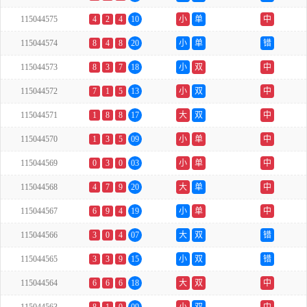
115044575
4
2
4
10
小
单
中
115044574
8
4
8
20
小
单
错
115044573
8
3
7
18
小
双
中
115044572
7
1
5
13
小
双
中
115044571
1
8
8
17
大
双
中
115044570
1
3
5
09
小
单
中
115044569
0
3
0
03
小
单
中
115044568
4
7
9
20
大
单
中
115044567
6
9
4
19
小
单
中
115044566
3
0
4
07
大
双
错
115044565
3
3
9
15
小
双
错
115044564
6
6
6
18
大
双
中