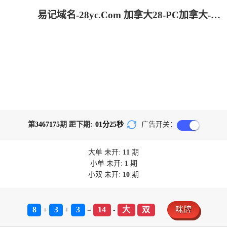
易记域名-28yc.Com 加拿大28-PC加拿大-pc开奖结果预测加拿大|加拿大28开奖结果预测官网|pc走势最新预测_火热研究!
第
3467175
期 距下期:
01
分
25
秒
广告开关：
大单
未开:
11
期
小单
未开:
1
期
小双
未开:
10
期
8
3
3
14
大
双
咪牌
+
+
=
-