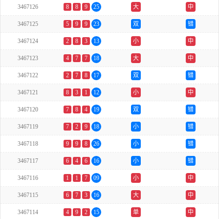
3467126
8
8
9
25
大
中
3467125
5
9
9
23
双
错
3467124
2
8
3
13
小
中
3467123
4
7
7
18
大
中
3467122
2
7
8
17
双
错
3467121
8
3
1
12
小
中
3467120
7
8
4
19
双
错
3467119
7
2
9
18
小
错
3467118
9
9
8
26
小
错
3467117
6
4
6
16
小
错
3467116
1
1
7
09
小
中
3467115
6
7
3
16
大
中
3467114
4
9
2
15
单
中