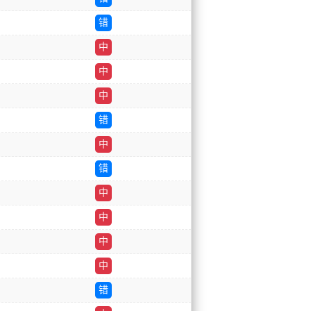
错
中
中
中
错
中
错
中
中
中
中
错