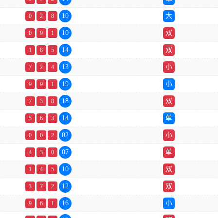
10
大
0
2
8
10
双
0
9
1
14
双
1
8
5
13
小
7
2
4
19
小
9
9
1
18
双
7
3
8
14
单
5
6
3
02
小
0
0
2
07
单
4
3
0
10
双
1
4
5
12
双
3
7
2
16
小
9
6
1