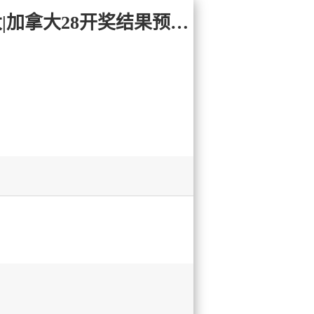
易记域名-28yc.Com 加拿大28-PC加拿大-pc开奖结果预测加拿大|加拿大28开奖结果预测官网|pc走势最新预测_火热研究!