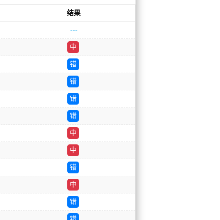
结果
---
中
错
错
错
错
中
中
错
中
错
错