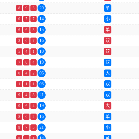
20
单
8
9
3
14
小
0
7
7
15
单
6
6
3
16
双
3
6
7
10
双
5
4
1
19
双
7
8
4
06
大
0
4
2
03
双
1
1
1
21
双
9
4
8
19
大
9
6
4
16
单
8
6
2
21
小
9
7
5
14
单
8
5
1