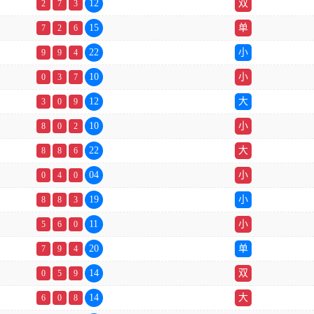
12
双
2
7
3
15
单
7
2
6
22
小
9
9
4
10
小
0
3
7
12
大
3
0
9
10
小
8
0
2
22
大
8
8
6
04
小
0
4
0
19
小
8
8
3
11
小
5
6
0
20
单
7
9
4
14
双
0
5
9
14
大
6
0
8