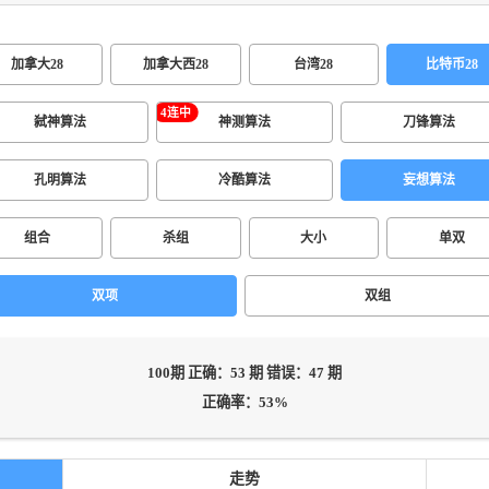
加拿大28
加拿大西28
台湾28
比特币28
弑神算法
神测算法
刀锋算法
孔明算法
冷酷算法
妄想算法
组合
杀组
大小
单双
双项
双组
100期 正确：53 期 错误：47 期
正确率：53%
走势