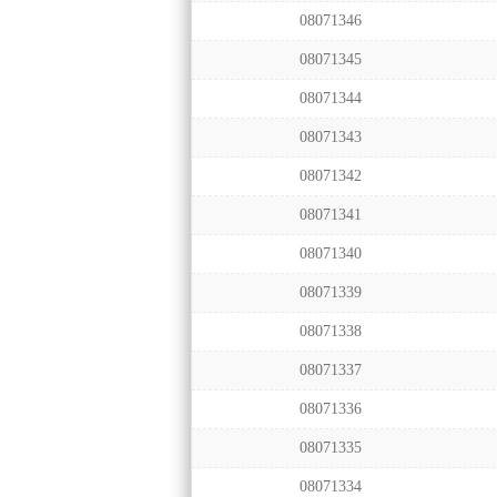
08071346
08071345
08071344
08071343
08071342
08071341
08071340
08071339
08071338
08071337
08071336
08071335
08071334