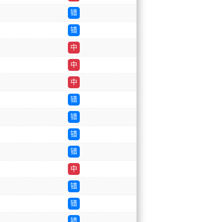
错
错
中
中
中
错
错
错
错
中
错
错
错